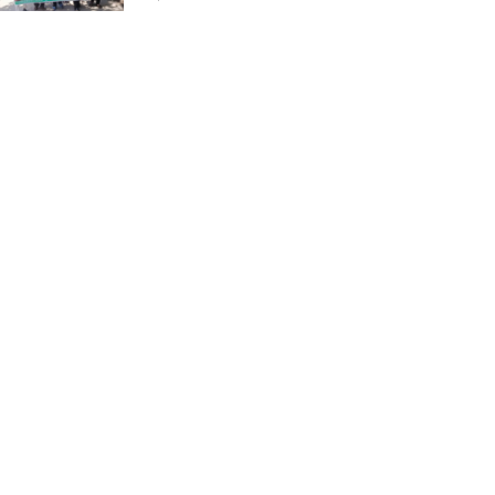
ভাঙ্গুড়ায় ভেজাল দুধ তৈরির
উপকরণ রাখার অভিযোগ
মাগুরার শ্রীপুরে শান্তি-শৃঙ্খলা
রক্ষায় ভিলেজ ডিফেন্স পার্টি গঠন
ও উদ্বোধন
জে.আই. চৌধুরী যুব
ফাউন্ডেশনের উদ্যোগে
শিক্ষার্থীদের মাঝে চারা বিতরণ
মাগুরার শ্রীপুরে ২টি সার ও
কীটনাশকের দোকানে দুর্ধর্ষ চুরি
নোয়াখালীতে গোলাগুলির ঘটনা:
মিথ্যা অভিযোগে প্রতিবাদে সংবাদ
সম্মেলন ; তদন্তের মাধ্যমে প্রকৃত
দোষীদের শাস্তির দাবি
চিকিৎসক সমাবেশের উদ্বোধন