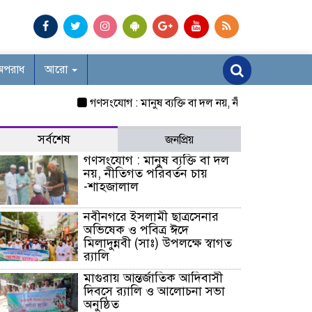
অপরাধ
আরো
গণসংযোগ : মানুষ ব্যক্তি বা দল নয়, নীতিগত পরিবর্তন চায় -
সর্বশেষ
জনপ্রিয়
গণসংযোগ : মানুষ ব্যক্তি বা দল
নয়, নীতিগত পরিবর্তন চায়
-শাহজালাল
নবীনগরে ইসলামী ছাত্রসেনার
অভিষেক ও পবিত্র ঈদে
মিলাদুন্নবী (সাঃ) উপলক্ষে স্বাগত
র‍্যালি
মাগুরায় আন্তর্জাতিক আদিবাসী
দিবসে র‍্যালি ও আলোচনা সভা
অনুষ্ঠিত