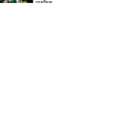
মাহফিল
চন্দনাইশে বিমরুলের কামড়ে
বৃদ্ধের মৃত্যু
‘দৌড়ান সুস্থতার জন্য, এগিয়ে
চলুন বিজয়ের পথে’—স্লোগানে
রামগড়ে ম্যারাথনে অংশ নিলেন
তিন শতাধিক দৌড়বিদ
মাগুরায় লোডশেডিংয়ের গরম
থেকে বাঁচতে মসজিদের ছাদে উঠে
বিদ্যুৎস্পৃষ্টে মুয়াজ্জিনের মৃত্যু!
রুপনগর প্রেসক্লাবের সদস্য মোঃ
রুহুল আমিন এর মমতাময়ী
মায়ের মৃত্যু
প্রান্তিক শহরে উন্নত আল্ট্রাসাউন্ড
প্রযুক্তি নিয়ে উইপ্রো জিই
হেলথকেয়ারের ‘হেলথ এক্সপ্রেস’
চালু