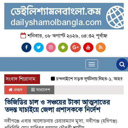
শনিবার, ০৮ অগাস্ট ২০২৬, ০৪:৩২ পূর্বাহ্ন
Toggle
navigation
সংবাদ শিরোনাম:
চন্দনাইশে সড়ক দূর্ঘটনায় নিহত-১, আহত-২
চন
প্রচ্ছদ
সারাদেশ
ভিজিডির চাল ও সঞ্চয়ের টাকা আত্মসাতের
তদন্ত যাচাইয়ে জেলা প্রশাসককে নির্দেশ
নবীগঞ্জে এবার আলোচনায় চেয়ারম্যান মুসা, নবীগঞ্জ (হবিগঞ্জ)
প্রতিনিধি মোঃ হাবিবুর রহমান চৌধুরী শামীম