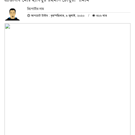
রিপোর্টার নাম
আপডেট টাইম : বৃহস্পতিবার, ৯ জুলাই, ২০২০
৩২৬ বার