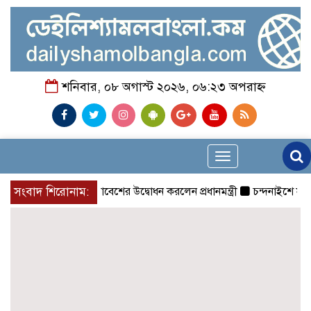
শনিবার, ০৮ অগাস্ট ২০২৬, ০৬:২৩ অপরাহ্ন
Toggle
navigation
সংবাদ শিরোনাম:
চিকিৎসক সমাবেশের উদ্বোধন করলেন প্রধানমন্ত্রী
চন্দনাইশে সড়ক দূ