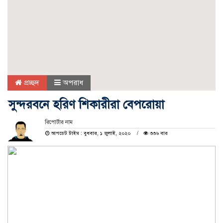
প্রচ্ছদ
অপরাধ
সুন্দরবনে হরিণ শিকারীরা বেপরোয়া
রিপোর্টার নাম
আপডেট টাইম : বুধবার, ১ জুলাই, ২০২০
৩৩৬ বার