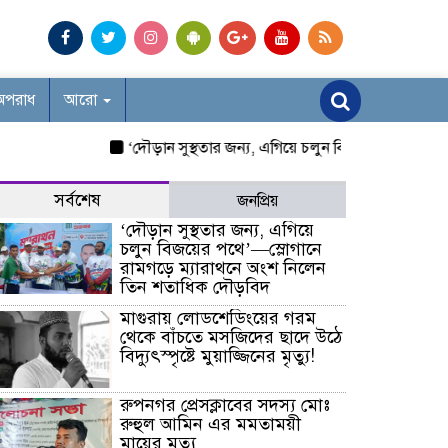
অপরাধ
আরো
‘দৌড়ান সুস্থতার জন্য, এগিয়ে চলুন বিজয়ের পথে’—স্লোগানে
সর্বশেষ
জনপ্রিয়
‘দৌড়ান সুস্থতার জন্য, এগিয়ে
চলুন বিজয়ের পথে’—স্লোগানে
রামগড়ে ম্যারাথনে অংশ নিলেন
তিন শতাধিক দৌড়বিদ
মাগুরায় লোডশেডিংয়ের গরম
থেকে বাঁচতে মসজিদের ছাদে উঠে
বিদ্যুৎস্পৃষ্টে মুয়াজ্জিনের মৃত্যু!
রুপনগর প্রেসক্লাবের সদস্য মোঃ
রুহুল আমিন এর মমতাময়ী
মায়ের মৃত্যু