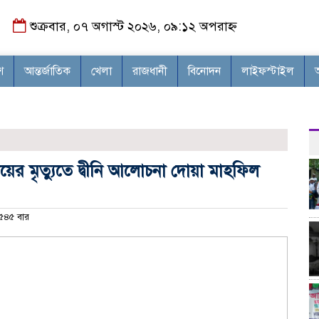
শুক্রবার, ০৭ অগাস্ট ২০২৬, ০৯:১২ অপরাহ্ন
শ
আন্তর্জাতিক
খেলা
রাজধানী
বিনোদন
লাইফস্টাইল
র মৃত্যুতে দ্বীনি আলোচনা দোয়া মাহফিল
৫৪৫ বার