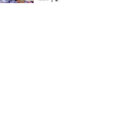
প্রান্তিক শহরে উন্নত আল্ট্রাসাউন্ড
প্রযুক্তি নিয়ে উইপ্রো জিই
হেলথকেয়ারের ‘হেলথ এক্সপ্রেস’
চালু
নিত্য প্রয়োজনীয় দ্রব্যমূল্যের
লাগামহীন উর্ধ্বগতির প্রতিবাদে
মাগুরায় ১১দলীয় ঐক্য জোটের
স্মারকলিপি প্রদান
হাটহাজারী মাদরাসা ছাত্র
আরিফুল ইসলামের আকস্মিক
মৃত্যু : মাগফিরাত কামনায়
জামেয়ার মহাপরিচালক
আলেমগণের স্বতঃস্ফূর্ত
অংশগ্রহণেই জুলাই আন্দোলন
সফল হয় : আল্লামা শেখ আহমদ
জুলাই গণঅভ্যুত্থান দিবস
উপলক্ষ্যে কোম্পানীগঞ্জে ১১ দলীয়
ঐক্য জোটের গণমিছিল ও
সমাবেশ অনুষ্ঠিত