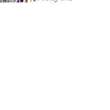
জামেয়ার মহাপরিচালক
আলেমগণের স্বতঃস্ফূর্ত
অংশগ্রহণেই জুলাই আন্দোলন
সফল হয় : আল্লামা শেখ আহমদ
জুলাই গণঅভ্যুত্থান দিবস
উপলক্ষ্যে কোম্পানীগঞ্জে ১১ দলীয়
ঐক্য জোটের গণমিছিল ও
সমাবেশ অনুষ্ঠিত
কোম্পানীগঞ্জে জুলাই গনঅভ্যুত্থান
দিবস ২০২৬ উপলক্ষে আলোচনা
সভা ও বিশেষ মোনাজাত
“স্পেশাল ট্রাইব্যুনালে জুলাই
গণহত্যার বিচার করেন, জনগণ
আপনাদের ছাড়বে না: সাক্কু
ভাষা সৈনিক অজিত গুহ
মহাবিদ্যালয়ে জুলাই গণঅভ্যুত্থান
দিবসের আলোচনা সভা ও
পুরস্কার বিতরণ