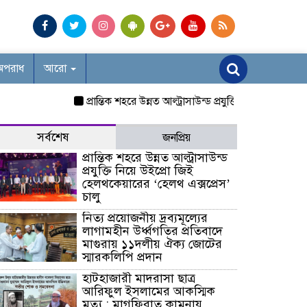
অপরাধ
আরো
প্রান্তিক শহরে উন্নত আল্ট্রাসাউন্ড প্রযুক্তি নিয়ে উইপ্রো জিই হ
সর্বশেষ
জনপ্রিয়
প্রান্তিক শহরে উন্নত আল্ট্রাসাউন্ড
প্রযুক্তি নিয়ে উইপ্রো জিই
হেলথকেয়ারের ‘হেলথ এক্সপ্রেস’
চালু
নিত্য প্রয়োজনীয় দ্রব্যমূল্যের
লাগামহীন উর্ধ্বগতির প্রতিবাদে
মাগুরায় ১১দলীয় ঐক্য জোটের
স্মারকলিপি প্রদান
হাটহাজারী মাদরাসা ছাত্র
আরিফুল ইসলামের আকস্মিক
মৃত্যু : মাগফিরাত কামনায়