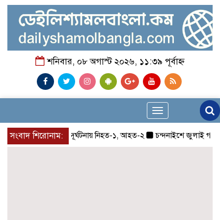
শনিবার, ০৮ অগাস্ট ২০২৬, ১১:৩৯ পূর্বাহ্ন
Toggle
navigation
চন্দনাইশে সড়ক দূর্ঘটনায় নিহত-১, আহত-২
সংবাদ শিরোনাম:
চন্দনাইশে জুলাই গণ-অভ্য