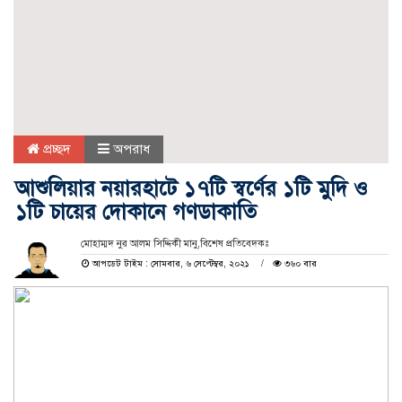
প্রচ্ছদ
অপরাধ
আশুলিয়ার নয়ারহাটে ১৭টি স্বর্ণের ১টি মুদি ও
১টি চায়ের দোকানে গণডাকাতি
মোহাম্মদ নুর আলম সিদ্দিকী মানু,বিশেষ প্রতিবেদকঃ
আপডেট টাইম : সোমবার, ৬ সেপ্টেম্বর, ২০২১
৩৬০ বার