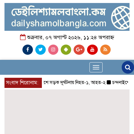
শুক্রবার, ০৭ অগাস্ট ২০২৬, ১১:২৪ অপরাহ্ন
Toggle
navigation
সংবাদ শিরোনাম:
চন্দনাইশে সড়ক দূর্ঘটনায় নিহত-১, আহত-২
চন্দনাইশে জুলাই 