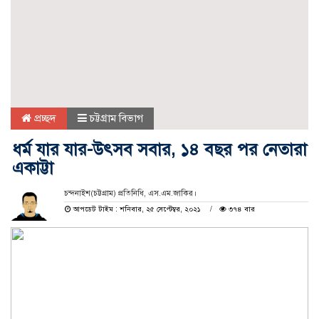
প্রচ্ছদ
চট্টগ্রাম বিভাগ
ধর্ম যার যার-উৎসব সবার, ১৪ বছর পর নেতারা
একাট্টা
চন্দনাইশ(চট্টগ্রাম) প্রতিনিধি, এস.এম.জাকির।
আপডেট টাইম : শনিবার, ২৫ সেপ্টেম্বর, ২০২১
৩৭৪ বার