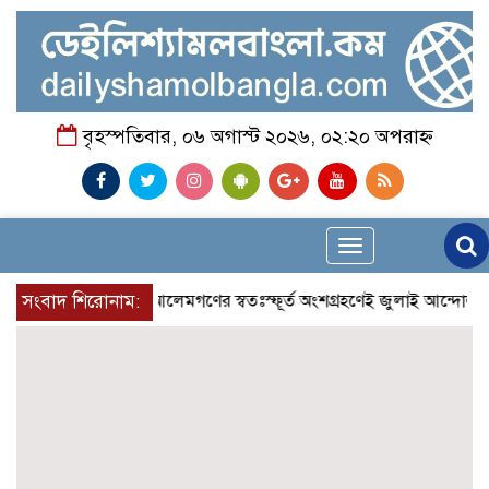
বৃহস্পতিবার, ০৬ অগাস্ট ২০২৬, ০২:২০ অপরাহ্ন
Toggle
navigation
সংবাদ শিরোনাম:
আলেমগণের স্বতঃস্ফূর্ত অংশগ্রহণেই জুলাই আন্দোলন সফল