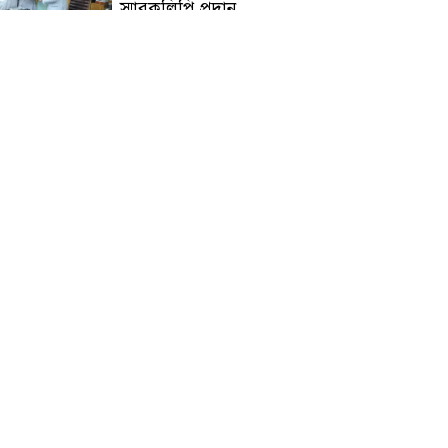
স্মারকলিপি প্রদান
হাটহাজারী মাদরাসা ছাত্র
আরিফুল ইসলামের আকস্মিক
মৃত্যু : মাগফিরাত কামনায়
জামেয়ার মহাপরিচালক
আলেমগণের স্বতঃস্ফূর্ত
অংশগ্রহণেই জুলাই আন্দোলন
সফল হয় : আল্লামা শেখ আহমদ
জুলাই গণঅভ্যুত্থান দিবস
উপলক্ষ্যে কোম্পানীগঞ্জে ১১ দলীয়
ঐক্য জোটের গণমিছিল ও
সমাবেশ অনুষ্ঠিত
কোম্পানীগঞ্জে জুলাই গনঅভ্যুত্থান
দিবস ২০২৬ উপলক্ষে আলোচনা
সভা ও বিশেষ মোনাজাত
“স্পেশাল ট্রাইব্যুনালে জুলাই
গণহত্যার বিচার করেন, জনগণ
আপনাদের ছাড়বে না: সাক্কু