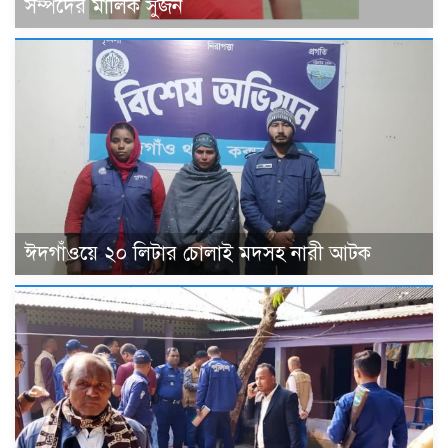
সম্পদের মালিক সুজন
ঈদগাঁওয়ে ২০ লিটার চোলাই মদসহ নারী আটক