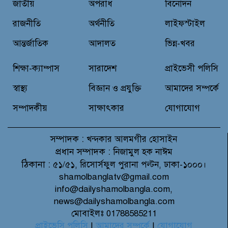
বন্যাদুর্গত মানুষের পাশে পার্কভিউ
জাতীয়
অপরাধ
বিনোদন
হাসপাতাল আমিলাইষে ফ্রি চিকিৎসা
ক্যাম্পে ২ হাজার রোগীকে সেবা,
রাজনীতি
অর্থনীতি
লাইফস্টাইল
বিনামূল্যে ওষুধ বিতরণ
আন্তর্জাতিক
আদালত
ভিন্ন-খবর
চন্দনাইশ থানা পুলিশের অভিযানে ৩
আসামী গ্রেফতার
শিক্ষা-ক্যাম্পাস
সারাদেশ
প্রাইভেসী পলিসি
স্বাস্থ্য
বিজ্ঞান ও প্রযুক্তি
আমাদের সম্পর্কে
সম্পাদকীয়
সাক্ষাৎকার
যোগাযোগ
সম্পাদক :
খন্দকার আলমগীর হোসাইন
প্রধান সম্পাদক :
নিজামুল হক নাঈম
ঠিকানা :
৫১/৫১, রিসোর্সফুল পুরানা পল্টন, ঢাকা-১০০০।
shamolbanglatv@gmail.com
info@dailyshamolbangla.com,
news@dailyshamolbangla.com
মোবাইলঃ 01788585211
প্রাইভেসি পলিসি
|
আমাদের সম্পর্কে
|
যোগাযোগ