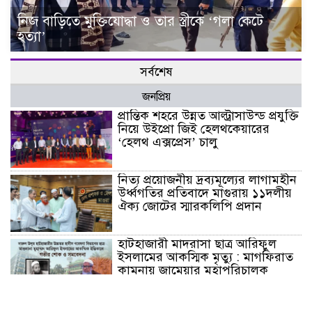
নিজ বাড়িতে মুক্তিযোদ্ধা ও তার স্ত্রীকে ‘গলা কেটে
হত্যা’
সর্বশেষ
জনপ্রিয়
প্রান্তিক শহরে উন্নত আল্ট্রাসাউন্ড প্রযুক্তি
নিয়ে উইপ্রো জিই হেলথকেয়ারের
‘হেলথ এক্সপ্রেস’ চালু
নিত্য প্রয়োজনীয় দ্রব্যমূল্যের লাগামহীন
উর্ধ্বগতির প্রতিবাদে মাগুরায় ১১দলীয়
ঐক্য জোটের স্মারকলিপি প্রদান
হাটহাজারী মাদরাসা ছাত্র আরিফুল
ইসলামের আকস্মিক মৃত্যু : মাগফিরাত
কামনায় জামেয়ার মহাপরিচালক
আলেমগণের স্বতঃস্ফূর্ত অংশগ্রহণেই