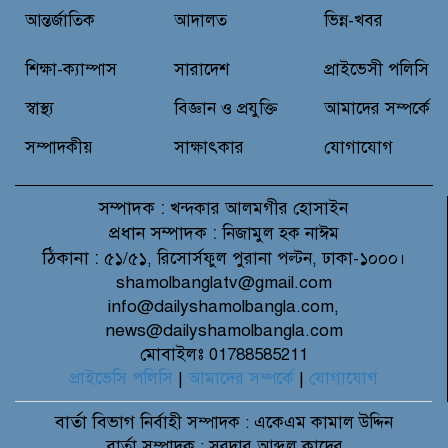
আন্তর্জাতিক
আদালত
ভিন্ন-খবর
বন্যাদুর্গত মানুষের পাশে পার্কভিউ
হাসপাতাল আমিলাইষে ফ্রি চিকিৎসা
শিক্ষা-ক্যাম্পাস
সারাদেশ
প্রাইভেসী পলিসি
ক্যাম্পে ২ হাজার রোগীকে সেবা,
বিনামূল্যে ওষুধ বিতরণ
স্বাস্থ্য
বিজ্ঞান ও প্রযুক্তি
আমাদের সম্পর্কে
সম্পাদকীয়
সাক্ষাৎকার
যোগাযোগ
সম্পাদক :
খন্দকার আলমগীর হোসাইন
প্রধান সম্পাদক :
নিজামুল হক নাঈম
ঠিকানা :
৫১/৫১, রিসোর্সফুল পুরানা পল্টন, ঢাকা-১০০০।
shamolbanglatv@gmail.com
info@dailyshamolbangla.com,
news@dailyshamolbangla.com
মোবাইলঃ 01788585211
প্রাইভেসি পলিসি
|
আমাদের সম্পর্কে
|
যোগাযোগ
বার্তা বিভাগ
নির্বাহী সম্পাদক : একেএম কামাল উদ্দিন
বার্তা সম্পাদক : সরদার আব্দুল কাদের