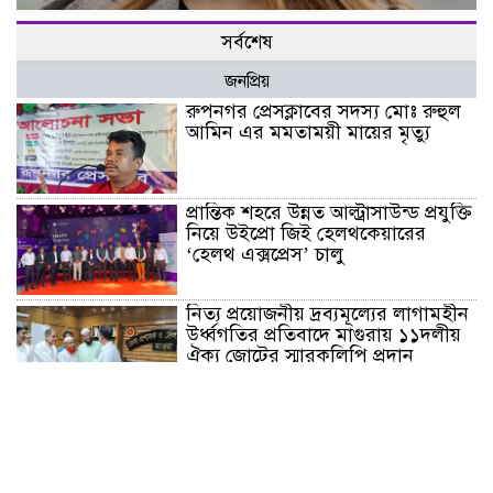
সর্বশেষ
জনপ্রিয়
রুপনগর প্রেসক্লাবের সদস্য মোঃ রুহুল
আমিন এর মমতাময়ী মায়ের মৃত্যু
প্রান্তিক শহরে উন্নত আল্ট্রাসাউন্ড প্রযুক্তি
নিয়ে উইপ্রো জিই হেলথকেয়ারের
‘হেলথ এক্সপ্রেস’ চালু
নিত্য প্রয়োজনীয় দ্রব্যমূল্যের লাগামহীন
উর্ধ্বগতির প্রতিবাদে মাগুরায় ১১দলীয়
ঐক্য জোটের স্মারকলিপি প্রদান
হাটহাজারী মাদরাসা ছাত্র আরিফুল
ইসলামের আকস্মিক মৃত্যু : মাগফিরাত
কামনায় জামেয়ার মহাপরিচালক