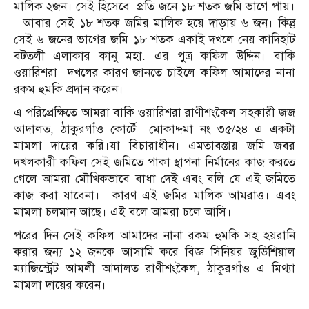
মালিক ২জন। সেই হিসেবে প্রতি জনে ১৮ শতক জমি ভাগে পায়।
আবার সেই ১৮ শতক জমির মালিক হয়ে দাড়ায় ৬ জন। কিন্তু
সেই ৬ জনের ভাগের জমি ১৮ শতক একাই দখলে নেয় কাদিহাট
বটতলী এলাকার কানু মহা. এর পুত্র কফিল উদ্দিন। বাকি
ওয়ারিশরা দখলের কারণ জানতে চাইলে কফিল আমাদের নানা
রকম হুমকি প্রদান করেন।
এ পরিপ্রেক্ষিতে আমরা বাকি ওয়ারিশরা রাণীশংকৈল সহকারী জজ
আদালত, ঠাকুরগাঁও কোর্টে মোকাদ্দমা নং ৩৫/২৪ এ একটা
মামলা দায়ের করি।যা বিচারাধীন। এমতাবস্তায় জমি জবর
দখলকারী কফিল সেই জমিতে পাকা স্থাপনা নির্মানের কাজ করতে
গেলে আমরা মৌখিকভাবে বাধা দেই এবং বলি যে এই জমিতে
কাজ করা যাবেনা। কারণ এই জমির মালিক আমরাও। এবং
মামলা চলমান আছে। এই বলে আমরা চলে আসি।
পরের দিন সেই কফিল আমাদের নানা রকম হুমকি সহ হয়রানি
করার জন্য ১২ জনকে আসামি করে বিজ্ঞ সিনিয়র জুডিশিয়াল
ম্যাজিস্ট্রেট আমলী আদালত রাণীশংকৈল, ঠাকুরগাঁও এ মিথ্যা
মামলা দায়ের করেন।