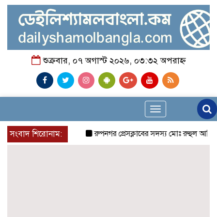
শুক্রবার, ০৭ অগাস্ট ২০২৬, ০৩:৩২ অপরাহ্ন
Toggle
navigation
সংবাদ শিরোনাম:
রুপনগর প্রেসক্লাবের সদস্য মোঃ রুহুল আমিন এর মম