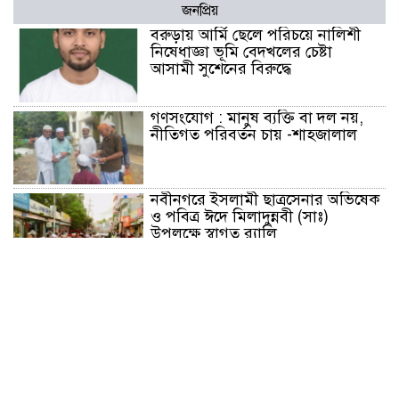
জনপ্রিয়
বরুড়ায় আর্মি ছেলে পরিচয়ে নালিশী
নিষেধাজ্ঞা ভূমি বেদখলের চেষ্টা
আসামী সুশেনের বিরুদ্ধে
গণসংযোগ : মানুষ ব্যক্তি বা দল নয়,
নীতিগত পরিবর্তন চায় -শাহজালাল
নবীনগরে ইসলামী ছাত্রসেনার অভিষেক
ও পবিত্র ঈদে মিলাদুন্নবী (সাঃ)
উপলক্ষে স্বাগত র‍্যালি
মাগুরায় আন্তর্জাতিক আদিবাসী দিবসে
র‍্যালি ও আলোচনা সভা অনুষ্ঠিত
ভাঙ্গুড়ায় ভেজাল দুধ তৈরির উপকরণ
রাখার অভিযোগ