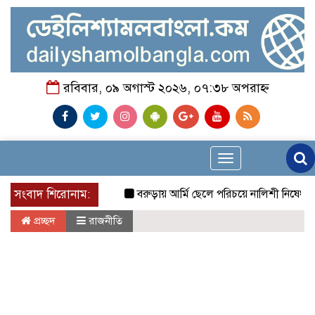
রবিবার, ০৯ অগাস্ট ২০২৬, ০৭:৩৮ অপরাহ্ন
Toggle
navigation
সংবাদ শিরোনাম:
বরুড়ায় আর্মি ছেলে পরিচয়ে নালিশী নিষেধাজ্ঞা ভূম
প্রচ্ছদ
রাজনীতি