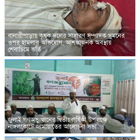
বানারীপাড়ায় কৃষক দলের সাধারণ সম্পাদক সুমনের
ওপর হামলার অভিযোগ, আশঙ্কাজনক অবস্থায়
শেবাচিমে ভর্তি
জুলাই গণঅভ্যুত্থানের দ্বিতীয়বার্ষিকী উপলক্ষে
নাঙ্গলকোটে জামায়াতের আলোচনা সভা