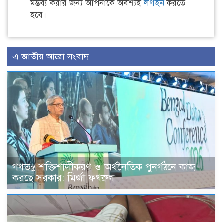
মন্তব্য করার জন্য আপনাকে অবশ্যই
লগইন
করতে
হবে।
এ জাতীয় আরো সংবাদ
গণতন্ত্র শক্তিশালীকরণ ও অর্থনৈতিক পুনর্গঠনে কাজ
করছে সরকার: মির্জা ফখরুল