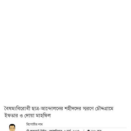
বৈষম্যবিরোধী ছাত্র-আন্দোলনের শহীদদের স্মরণে চৌদ্দগ্রামে
ইফতার ও দোয়া মাহফিল
রিপোর্টার নাম
আপডেট টাইম : বৃহস্পতিবার, ৬ মার্চ, ২০২৫
২১৮ বার