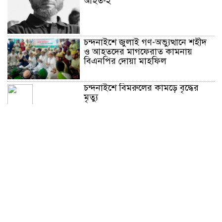
আহত-২
চন্দনাইশে জুলাই গণ-অভ্যুত্থানে শহীদ
ও আহতদের মাগফেরাত কামনায়
বিএনপির দোয়া মাহফিল
চন্দনাইশে বিমরুলের কামড়ে বৃদ্ধের
মৃত্যু