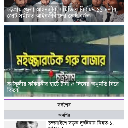
চট্টগ্রাম জেলা আইনজীবী সমিতি’র নির্বাচন ১১ দলীয়
জোট সর্মথিত আইনজীবীদের ভোট বর্জন
কর্ণফুলীর ফকিরনীর হাটে টানা ৫ দিনের অনুমতি ঘিরে
বিতর্ক
সর্বশেষ
জনপ্রিয়
চন্দনাইশে সড়ক দূর্ঘটনায় নিহত-১,