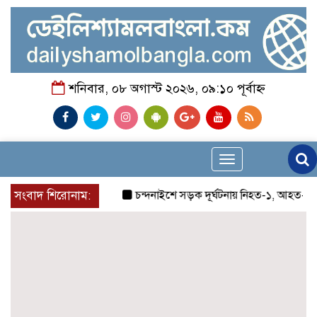
শনিবার, ০৮ অগাস্ট ২০২৬, ০৯:১০ পূর্বাহ্ন
Toggle
navigation
সংবাদ শিরোনাম:
চন্দনাইশে সড়ক দূর্ঘটনায় নিহত-১, আহত-২
চন্