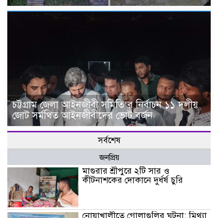
চট্টগ্রাম জেলা আইনজীবী সমিতি’র নির্বাচন ১১ দলীয়
জোট সর্মথিত আইনজীবীদের ভোট বর্জন
সর্বশেষ
জনপ্রিয়
মাগুরার শ্রীপুরে ২টি সার ও
কীটনাশকের দোকানে দুর্ধর্ষ চুরি
নোয়াখালীতে গোলাগুলির ঘটনা: মিথ্যা