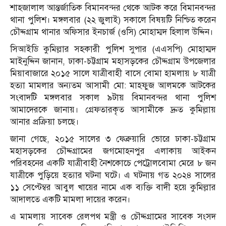
শাহজালাল আন্তর্জাতিক বিমানবন্দর থেকে আটক করে বিমানবন্দর
থানা পুলিশ। মঙ্গলবার (২২ জুলাই) সকালে বিষয়টি নিশ্চিত করেন
চৌদ্দগ্রাম থানার অফিসার ইনচার্জ (ওসি) মোহাম্মদ হিলাল উদ্দিন।
সিআইডি কুমিল্লার সহকারী পুলিশ সুপার (এএসপি) মোহাম্মদ
মাইনুদ্দিন জানান, ঢাকা-চট্টগ্রাম মহাসড়কের চৌদ্দগ্রাম উপজেলার
মিয়াবাজারে ২০১৫ সালে যাত্রীবাহী বাসে বোমা হামলায় ৮ যাত্রী
হত্যা মামলার অন্যতম আসামী মো: মাহফুজ আলমকে আটকের
সংবাদটি মঙ্গলবার সকাল ৯টায় বিমানবন্দর থানা পুলিশ
আমাদেরকে জানায়। গ্রেফতারকৃত আসামীকে দ্রুত কুমিল্লায়
আনার প্রক্রিয়া চলছে।
জানা গেছে, ২০১৫ সালের ৩ ফেব্রুয়ারি ভোরে ঢাকা-চট্টগ্রাম
মহাসড়কের চৌদ্দগ্রামের জগমোহনপুর এলাকায় আইকন
পরিবহনের একটি যাত্রীবাহী নৈশকোচে পেট্রোলবোমা মেরে ৮ জন
যাত্রীকে পুড়িয়ে হত্যার ঘটনা ঘটে। এ ঘটনায় গত ২০২৪ সালের
১১ সেপ্টেম্বর আবুল খায়ের নামে এক ব্যক্তি বাদী হয়ে কুমিল্লার
আদালতে একটি মামলা দায়ের করেন।
এ মামলায় সাবেক রেলপথ মন্ত্রী ও চৌদ্দগ্রামের সাবেক সংসদ