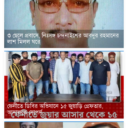
৩ ছেলে প্রবাসে, নিঃসঙ্গ চন্দনাইশের আবদুর রহমানের
লাশ মিলল ঘরে
ফেনীতে ডিবির অভিযানে ১৫ জুয়াড়ি গ্রেফতার,
আদালতে সোপর্দ