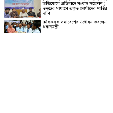
অভিযোগে প্রতিবাদে সংবাদ সম্মেলন ;
তদন্তের মাধ্যমে প্রকৃত দোষীদের শাস্তির
দাবি
চিকিৎসক সমাবেশের উদ্বোধন করলেন
প্রধানমন্ত্রী
চন্দনাইশে সড়ক দূর্ঘটনায় নিহত-১,
আহত-২
চন্দনাইশে জুলাই গণ-অভ্যুত্থানে শহীদ
ও আহতদের মাগফেরাত কামনায়
বিএনপির দোয়া মাহফিল
চন্দনাইশে বিমরুলের কামড়ে বৃদ্ধের
মৃত্যু