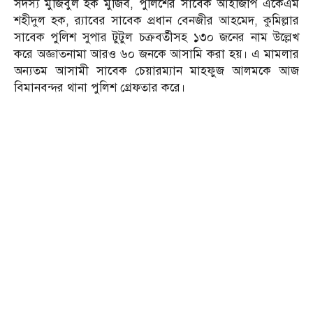
সদস্য মুজিবুল হক মুজিব, পুলিশের সাবেক আইজিপি একেএম
শহীদুল হক, র‌্যাবের সাবেক প্রধান বেনজীর আহমেদ, কুমিল্লার
সাবেক পুলিশ সুপার টুটুল চক্রবর্তীসহ ১৩০ জনের নাম উল্লেখ
করে অজ্ঞাতনামা আরও ৬০ জনকে আসামি করা হয়। এ মামলার
অন্যতম আসামী সাবেক চেয়ারম্যান মাহফুজ আলমকে আজ
বিমানবন্দর থানা পুলিশ গ্রেফতার করে।