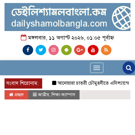
মঙ্গলবার, ১১ অগাস্ট ২০২৬, ০১:০৫ পূর্বাহ্ন
Toggle
navigation
সংবাদ শিরোনাম:
আনোয়ারা চাতরী চৌমুহনীতে এসিল্যান্ডের অভিযা
প্রচ্ছদ
জাতীয়
,
শিক্ষা-ক্যাম্পাস