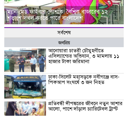
ম্যান-মেড ফাইবার পোশাক: বৈশ্বিক বাজারের ১২
শতাংশ দখল করতে পারে বাংলাদেশ
সর্বশেষ
জনপ্রিয়
আনোয়ারা চাতরী চৌমুহনীতে
এসিল্যান্ডের অভিযান, ৩ মামলায় ১১
হাজার টাকা জরিমানা
ঢাকা-সিলেট মহাসড়কে নবীগঞ্জে বাস-
পিকআপ সংঘর্ষে ৩ জন নিহত
প্রতিবন্ধী দীপঙ্করের জীবনে নতুন আশার
আলো, পাশে দাঁড়াল চ্যারিটেবল ট্রাস্ট