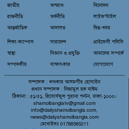
নৃত্য, গান, কবিতায় রবীন্দ্রনাথ ঠাকুরের
জাতীয়
অপরাধ
বিনোদন
প্রয়াণ দিবস শ্রদ্ধাঞ্জলি
রাজনীতি
অর্থনীতি
লাইফস্টাইল
আন্তর্জাতিক
আদালত
ভিন্ন-খবর
বরুড়ায় আর্মি ছেলে পরিচয়ে নালিশী
নিষেধাজ্ঞা ভূমি বেদখলের চেষ্টা
শিক্ষা-ক্যাম্পাস
সারাদেশ
প্রাইভেসী পলিসি
আসামী সুশেনের বিরুদ্ধে
স্বাস্থ্য
বিজ্ঞান ও প্রযুক্তি
আমাদের সম্পর্কে
সম্পাদকীয়
সাক্ষাৎকার
যোগাযোগ
সম্পাদক :
খন্দকার আলমগীর হোসাইন
প্রধান সম্পাদক :
নিজামুল হক নাঈম
ঠিকানা :
৫১/৫১, রিসোর্সফুল পুরানা পল্টন, ঢাকা-১০০০।
shamolbanglatv@gmail.com
info@dailyshamolbangla.com,
news@dailyshamolbangla.com
মোবাইলঃ 01788585211