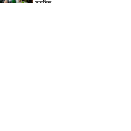
মাহফিল
চন্দনাইশে বিমরুলের কামড়ে
বৃদ্ধের মৃত্যু