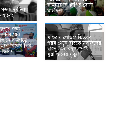
কামনায় বিএনপির দোয়া
 সড়ক দূর্ঘটনায়
মাহফিল
 আহত-২
্থতার জন্য,
ুন বিজয়ের
মাগুরায় লোডশেডিংয়ের
োগানে রামগড়ে
গরম থেকে বাঁচতে মসজিদের
ে অংশ নিলেন তিন
ছাদে উঠে বিদ্যুৎস্পৃষ্টে
দৌড়বিদ
মুয়াজ্জিনের মৃত্যু!