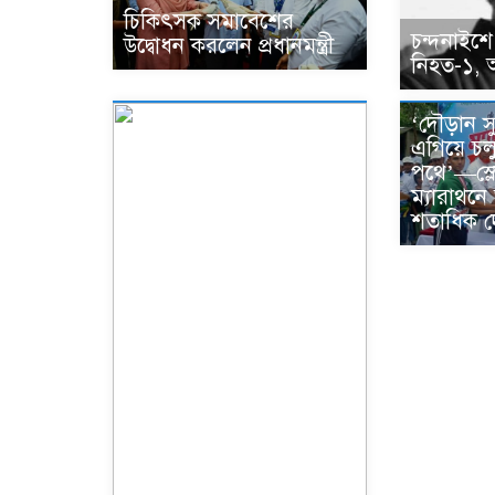
চিকিৎসক সমাবেশের
চন্দনাইশে
উদ্বোধন করলেন প্রধানমন্ত্রী
নিহত-১,
‘দৌড়ান সুস
এগিয়ে চল
পথে’—স্ল
ম্যারাথন
শতাধিক 