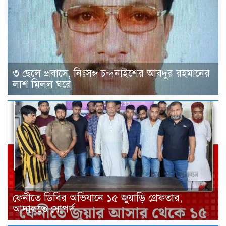
৩ ছেলে প্রবাসে, নিঃসঙ্গ চন্দনাইশের আবদুর রহমানের
লাশ মিলল ঘরে
ফেনীতে ডিবির অভিযানে ১৫ জুয়াড়ি গ্রেফতার,
আদালতে সোপর্দ