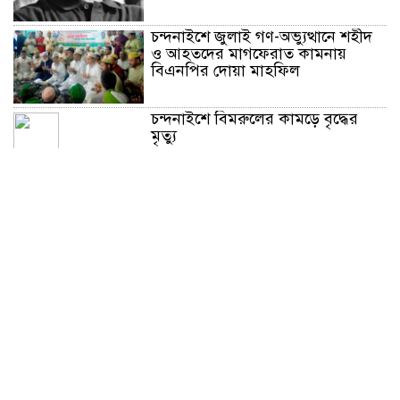
চন্দনাইশে জুলাই গণ-অভ্যুত্থানে শহীদ
ও আহতদের মাগফেরাত কামনায়
বিএনপির দোয়া মাহফিল
চন্দনাইশে বিমরুলের কামড়ে বৃদ্ধের
মৃত্যু