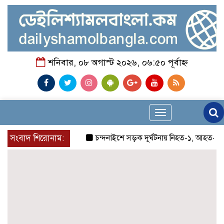
শনিবার, ০৮ অগাস্ট ২০২৬, ০৬:৫০ পূর্বাহ্ন
Toggle
navigation
সংবাদ শিরোনাম:
চন্দনাইশে সড়ক দূর্ঘটনায় নিহত-১, আহত-২
চন্