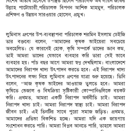
বিশেষ অতিথি হিসেবে উপস্থিত ছিলেন পরিচালক অর্থ লায়ন জাফর
উল্লাহ পাটোয়ারী,পরিচালক বিপণন আশিক মাহমুদ, পরিচালক
প্রশিক্ষণ ও উন্নয়ন সারওয়ার হোসেন, প্রমুখ।
লুমিনাস গ্রুপের উপ-ব্যবস্থাপনা পরিচালক শরমিন ইসলাম ডেইজি
তার বক্তব্যে বলেন, “আমাদের কৃষক ভাইয়েরা সবচেয়ে
অবহেলিত। যে কারণেই হোক, কৃষি সম্পর্কে তাদের জ্ঞান কম,
তাই আমরা তাদের যেভাবে ব্যবহার করি তারা সেই ভাবে
ব্যবহার হয়। পাঁচ বছর আগে আমরা স্বপ্ন দেখছিলাম। বাংলাদেশে
আমাদের নিরাপদ খাদ্য উৎপাদন করতে হবে। এই নিরাপদ খাদ্য
উৎপাদনের লক্ষ্য নিয়ে লুমিনাস গ্রুপের যাত্রা শুরু হয়েছে। তিনি
বলেন, “আজ কৃষক ভাইদের আওয়াজ তুলতে হবে। আমরা
কৃষিতে ভেজাল ও বিষক্রিয়া সৃষ্টিকারী কোম্পানিগুলিকে বয়কট
করি। প্রথমত, আমরা একটি নিরাপদ অর্থনীতি চাই। আমরা
নিরাপদ খাদ্য চাই। আমরা নিরাপদ স্বাস্থ্য চাই। আমরা নিরাপদ
জীবন চাই। এই তিনটির সাথে পুরো সমাজ জড়িত। প্রথমত,
আমাদের প্রতিভা বিকশিত হচ্ছে। আমরা যদি এক জায়গায়
সংশোধন করতে পারি। আমরা বিপ্লব আনতে পারি, তাহলে আমরা