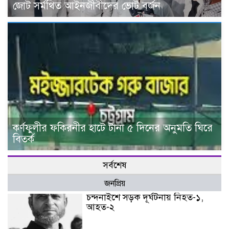
জোট সর্মথিত আইনজীবীদের ভোট বর্জন
কর্ণফুলীর ফকিরনীর হাটে টানা ৫ দিনের অনুমতি ঘিরে
বিতর্ক
সর্বশেষ
জনপ্রিয়
চন্দনাইশে সড়ক দূর্ঘটনায় নিহত-১,
আহত-২