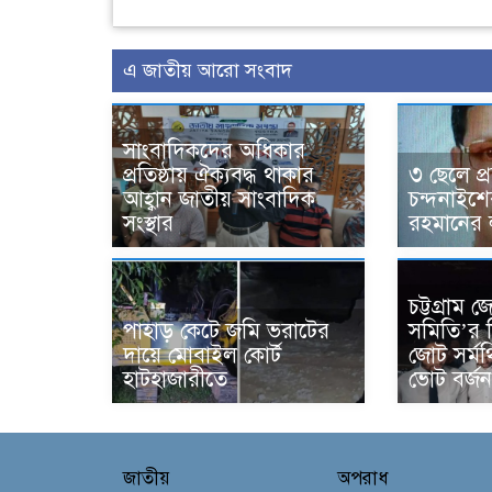
এ জাতীয় আরো সংবাদ
সাংবাদিকদের অধিকার
প্রতিষ্ঠায় ঐক্যবদ্ধ থাকার
৩ ছেলে প্র
আহ্বান জাতীয় সাংবাদিক
চন্দনাইশ
সংস্থার
রহমানের 
চট্টগ্রাম
পাহাড় কেটে জমি ভরাটের
সমিতি’র ন
দায়ে মোবাইল কোর্ট
জোট সর্ম
হাটহাজারীতে
ভোট বর্জ
জাতীয়
অপরাধ