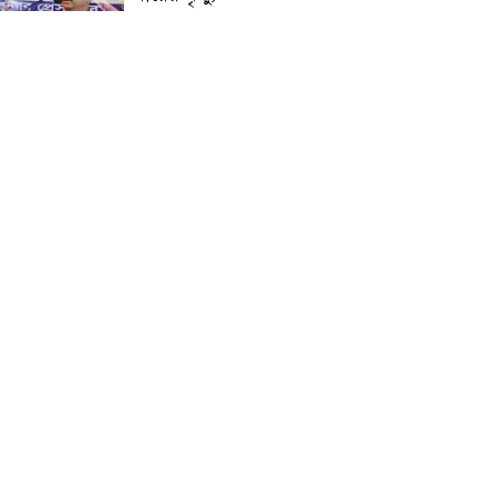
প্রান্তিক শহরে উন্নত আল্ট্রাসাউন্ড
প্রযুক্তি নিয়ে উইপ্রো জিই
হেলথকেয়ারের ‘হেলথ এক্সপ্রেস’
চালু
নিত্য প্রয়োজনীয় দ্রব্যমূল্যের
লাগামহীন উর্ধ্বগতির প্রতিবাদে
মাগুরায় ১১দলীয় ঐক্য জোটের
স্মারকলিপি প্রদান
হাটহাজারী মাদরাসা ছাত্র
আরিফুল ইসলামের আকস্মিক
মৃত্যু : মাগফিরাত কামনায়
জামেয়ার মহাপরিচালক
আলেমগণের স্বতঃস্ফূর্ত
অংশগ্রহণেই জুলাই আন্দোলন
সফল হয় : আল্লামা শেখ আহমদ
জুলাই গণঅভ্যুত্থান দিবস
উপলক্ষ্যে কোম্পানীগঞ্জে ১১ দলীয়
ঐক্য জোটের গণমিছিল ও
সমাবেশ অনুষ্ঠিত