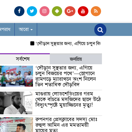
অপরাধ
আরো
‘দৌড়ান সুস্থতার জন্য, এগিয়ে চলুন বিজয়ের পথে’—স্লোগানে র
সর্বশেষ
জনপ্রিয়
‘দৌড়ান সুস্থতার জন্য, এগিয়ে
চলুন বিজয়ের পথে’—স্লোগানে
রামগড়ে ম্যারাথনে অংশ নিলেন
তিন শতাধিক দৌড়বিদ
মাগুরায় লোডশেডিংয়ের গরম
থেকে বাঁচতে মসজিদের ছাদে উঠে
বিদ্যুৎস্পৃষ্টে মুয়াজ্জিনের মৃত্যু!
রুপনগর প্রেসক্লাবের সদস্য মোঃ
রুহুল আমিন এর মমতাময়ী
মায়ের মৃত্যু