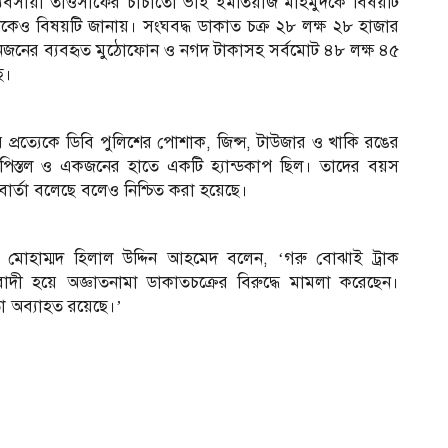
 ব্যবসায়ী তাওসীফের চাচাতো ভাই ইমতিয়াজ মাহমুদকে বিষয়টি
শকেও বিষয়টি জানায়। সংঘবদ্ধ ডাকাত চক্র ২৮ লক্ষ ২৮ হাজার
ক, তিনজনের ব্যবহৃত মুঠোফোন ও নগদ টাকাসহ সর্বমোট ৪৮ লক্ষ ৪৫
ে।
প্রত্যেকে ডিবি পুলিশের পোশাক, জিন্স, টাউজার ও খাকি রঙের
ি পিস্তল ও একজনের হাতে একটি হ্যান্ডকাপ ছিল। তাদের বয়স
বার্তা বলেছে বলেও নিশ্চিত করা হয়েছে।
) মোহাম্মদ হিলাল উদ্দিন আহমেদ বলেন, ‘গরু বোঝাই ট্রাক
দী হয়ে অজ্ঞাতনামা ডাকাতচক্রের বিরুদ্ধে মামলা করেছেন।
া অব্যাহত রয়েছে।’