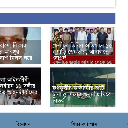
বাসে, নিঃসঙ্গ
ফেনীতে ডিবির অভিযানে ১৫
ের আবদুর
জুয়াড়ি গ্রেফতার, আদালতে
লাশ মিলল ঘরে
সোপর্দ
 জেলা আইনজীবী
ির্বাচন ১১ দলীয়
কর্ণফুলীর ফকিরনীর হাটে
থিত আইনজীবীদের
টানা ৫ দিনের অনুমতি ঘিরে
ন
বিতর্ক
বিনোদন
শিক্ষা-ক্যাম্পাস