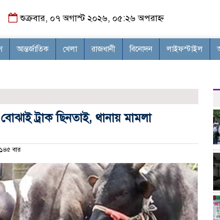
শুক্রবার, ০৭ অগাস্ট ২০২৬, ০৫:২৬ অপরাহ্ন
শ
আন্তর্জাতিক
খেলা
রাজধানী
বিনোদন
লাইফস্টাইল
 বোঝাই ট্রাক ছিনতাই, থানায় মামলা
১৪৫ বার