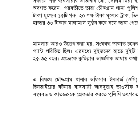
সকালে গরু ব্যবসায়ীর প্রতিনিধি মো. সেলিম মিয়া
অবগত করেন। পরবর্তীতে তারা চৌদ্দগ্রাম থানা পুলি
টাকা মূল্যের ১৫টি গরু, ২০ লক্ষ টাকা মূল্যের ট্রা
হাজার ৩০ টাকার মালামাল লুণ্ঠন করে বলে জানা গেছ
মামলায় আরও উল্লেখ করা হয়, সংঘবদ্ধ ডাকাত চক্রের 
প্যান্ট পরিহিত ছিল। এরমধ্যে দুইজনের হাতে দুইট
২৫-৩৫ বছর। প্রত্যেকে কুমিল্লার আঞ্চলিক ভাষায় কথা
এ বিষয়ে চৌদ্দগ্রাম থানার অফিসার ইনচার্জ (ওসি
ছিনতাইয়ের ঘটনায় ব্যবসায়ী আবদুল্লাহ তাওসীফ বা
সংঘবদ্ধ ডাকাতচক্রকে গ্রেফতার করতে পুলিশি তৎপরত