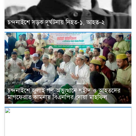
চন্দনাইশে সড়ক দূর্ঘটনায় নিহত-১, আহত-২
চন্দনাইশে জুলাই গণ-অভ্যুত্থানে শহীদ ও আহতদের
মাগফেরাত কামনায় বিএনপির দোয়া মাহফিল