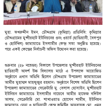
মুহা. ফখরুদ্দীন ইমন, চৌদ্দগ্রাম (কুমিল্লা) প্রতিনিধি: কুমিল্লার
চৌদ্দগ্রামের মুন্সীরহাট ইউনিয়নের ৩নং ওয়ার্ড (ছাতিয়ানী, বৈলপুর
ও ছোটখিল) জামায়াতে ইসলামীর কেন্দ্র সভা অনুষ্ঠিত হয়েছে।
পরে একই কেন্দ্রের নির্বাচনী অফিস উদ্বোধন করা হয়েছে।
শুক্রবার (২৮ নভেম্বর) বিকালে উপজেলার মুন্সীরহাট ইউনিয়নের
ছাতিয়ানী আদর্শ উচ্চ বিদ্যালয় মাঠে এ উপলক্ষে আয়োজিত
অনুষ্ঠানে প্রধান অতিথি ছিলেন চৌদ্দগ্রাম উপজেলা জামায়াতের
আমীর মুহাম্মদ মাহফুজুর রহমান। অনুষ্ঠানে বিশেষ অতিথি ছিলেন
উপজেলা জামায়াতের সেক্রেটারি মু. বেলাল হোসাইন, মুন্সীরহাট
ইউনিয়ন জামায়াতে ইসলামীর নায়েবে আমীর হাফেজ বদিউল
আলম, সেক্রেটারি মো. শাখাওয়াত হোসেন শামীম, ইউনিয়ন
জামায়াত নেতা ও ছাতিয়ানী কেন্দ্র কমিটির আহবায়ক মো. ওমর