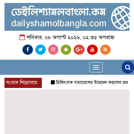
শনিবার, ০৮ অগাস্ট ২০২৬, ০২:৩৫ অপরাহ্ন
Toggle
navigation
সংবাদ শিরোনাম:
চিকিৎসক সমাবেশের উদ্বোধন করলেন প্রধানমন্ত্রী
চ