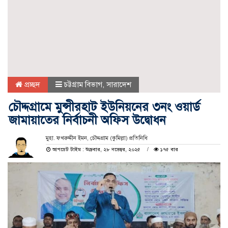
প্রচ্ছদ
চট্টগ্রাম বিভাগ
,
সারাদেশ
চৌদ্দগ্রামে মুন্সীরহাট ইউনিয়নের ৩নং ওয়ার্ড
জামায়াতের নির্বাচনী অফিস উদ্বোধন
মুহা. ফখরুদ্দীন ইমন, চৌদ্দগ্রাম (কুমিল্লা) প্রতিনিধি
আপডেট টাইম : শুক্রবার, ২৮ নভেম্বর, ২০২৫
১৭৫ বার