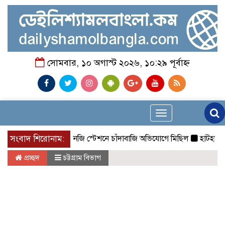
সোমবার, ১০ অগাস্ট ২০২৬, ১০:২৯ পূর্বাহ্ন
Toggle
navigation
সংবাদ শিরোনাম:
চট্টগ্রামে সিএনজি স্টেশনে চাঁদাবাজি অভিযোগে মিছিল
হাটহাজারী মাদরা
প্রচ্ছদ
চট্টগ্রাম বিভাগ