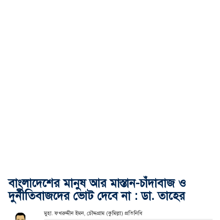
বাংলাদেশের মানুষ আর মাস্তান-চাঁদাবাজ ও
দুর্নীতিবাজদের ভোট দেবে না : ডা. তাহের
মুহা. ফখরুদ্দীন ইমন, চৌদ্দগ্রাম (কুমিল্লা) প্রতিনিধি