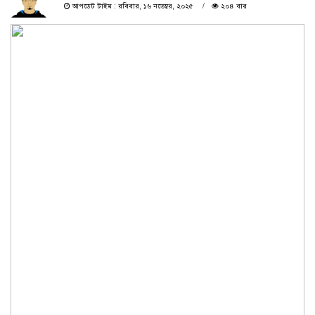
আপডেট টাইম : রবিবার, ১৬ নভেম্বর, ২০২৫
২০৪ বার