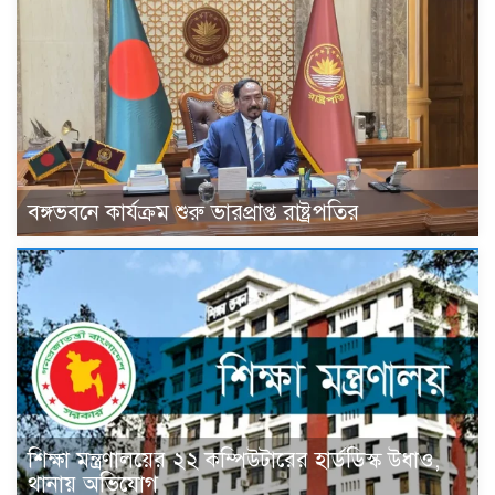
বঙ্গভবনে কার্যক্রম শুরু ভারপ্রাপ্ত রাষ্ট্রপতির
শিক্ষা মন্ত্রণালয়ের ২২ কম্পিউটারের হার্ডডিস্ক উধাও,
থানায় অভিযোগ