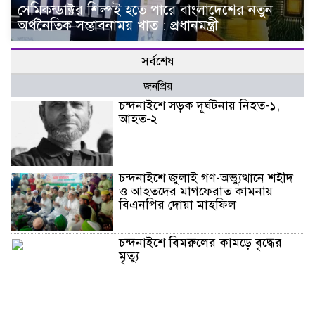
সেমিকন্ডাক্টর শিল্পই হতে পারে বাংলাদেশের নতুন
অর্থনৈতিক সম্ভাবনাময় খাত : প্রধানমন্ত্রী
সর্বশেষ
জনপ্রিয়
চন্দনাইশে সড়ক দূর্ঘটনায় নিহত-১,
আহত-২
চন্দনাইশে জুলাই গণ-অভ্যুত্থানে শহীদ
ও আহতদের মাগফেরাত কামনায়
বিএনপির দোয়া মাহফিল
চন্দনাইশে বিমরুলের কামড়ে বৃদ্ধের
মৃত্যু