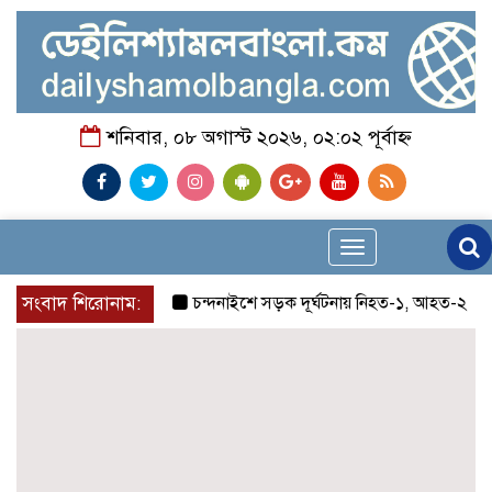
শনিবার, ০৮ অগাস্ট ২০২৬, ০২:০২ পূর্বাহ্ন
Toggle
navigation
সংবাদ শিরোনাম:
চন্দনাইশে সড়ক দূর্ঘটনায় নিহত-১, আহত-২
চন্দনা