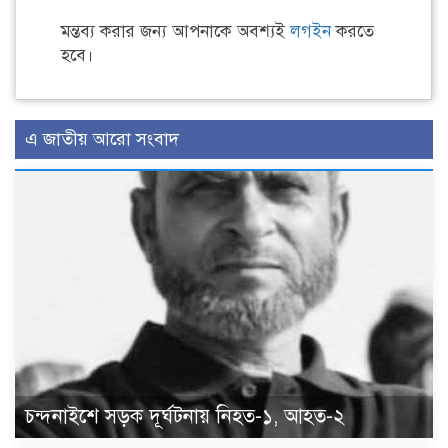
মন্তব্য করার জন্য আপনাকে অবশ্যই
লগইন
করতে
হবে।
এ জাতীয় আরো সংবাদ
চন্দনাইশে সড়ক দূর্ঘটনায় নিহত-১, আহত-২