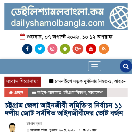
শুক্রবার, ০৭ অগাস্ট ২০২৬, ১০:১২ অপরাহ্ন
Toggle
navigation
সংবাদ শিরোনাম:
চন্দনাইশে সড়ক দূর্ঘটনায় নিহত-১, আহত-২
চন্দন
প্রচ্ছদ
আইন-আদালত
,
চট্টগ্রাম বিভাগ
,
সারাদেশ
চট্টগ্রাম জেলা আইনজীবী সমিতি’র নির্বাচন ১১
দলীয় জোট সর্মথিত আইনজীবীদের ভোট বর্জন
চট্টগ্রাম ব্যুরো
আপডেট টাইম : বুধবার, ২০ মে, ২০২৬
১৫৯ বার