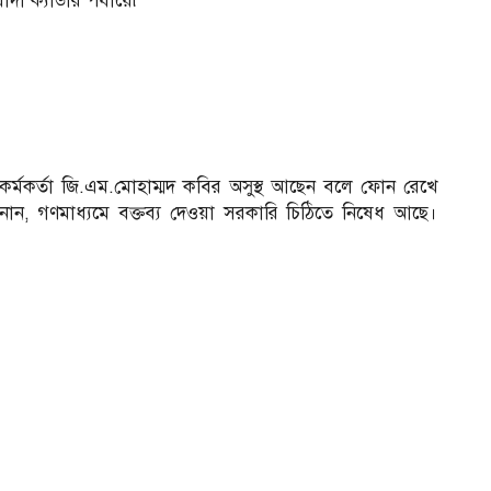
াদা ক্যাডার পর্যায়ে৷
র্মকর্তা জি.এম.মোহাম্মদ কবির অসুস্থ আছেন বলে ফোন রেখে
ানান, গণমাধ্যমে বক্তব্য দেওয়া সরকারি চিঠিতে নিষেধ আছে।