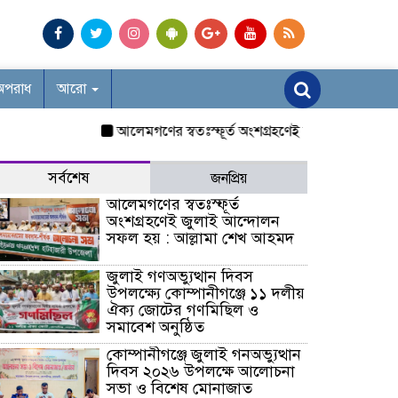
অপরাধ
আরো
আলেমগণের স্বতঃস্ফূর্ত অংশগ্রহণেই জুলাই আন্দোলন সফল হ
সর্বশেষ
জনপ্রিয়
আলেমগণের স্বতঃস্ফূর্ত
অংশগ্রহণেই জুলাই আন্দোলন
সফল হয় : আল্লামা শেখ আহমদ
জুলাই গণঅভ্যুত্থান দিবস
উপলক্ষ্যে কোম্পানীগঞ্জে ১১ দলীয়
ঐক্য জোটের গণমিছিল ও
সমাবেশ অনুষ্ঠিত
কোম্পানীগঞ্জে জুলাই গনঅভ্যুত্থান
দিবস ২০২৬ উপলক্ষে আলোচনা
সভা ও বিশেষ মোনাজাত