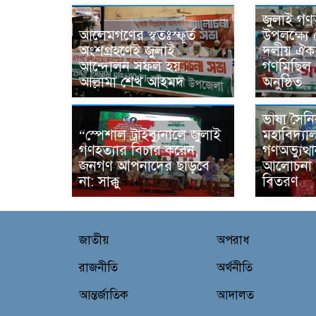
জুলাই গণঅ
আলেমগণের স্বতঃস্ফূর্ত
উপলক্ষ্যে 
অংশগ্রহণেই জুলাই
দলীয় ঐক্
আন্দোলন সফল হয় :
গণমিছিল
আল্লামা শেখ আহমদ
অনুষ্ঠিত
ভাষা সৈন
“স্পেশাল ট্রাইব্যুনালে জুলাই
মহাবিদ্যা
গণহত্যার বিচার করেন,
গণঅভ্যুত্
জনগণ আপনাদের ছাড়বে
আলোচনা স
না: সাক্কু
বিতরণ
জাতীয়
অপরাধ
রাজনীতি
অর্থনীতি
আন্তর্জাতিক
আদালত