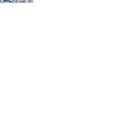
“স্পেশাল ট্রাইব্যুনালে জুলাই
গণহত্যার বিচার করেন, জনগণ
আপনাদের ছাড়বে না: সাক্কু
ভাষা সৈনিক অজিত গুহ
মহাবিদ্যালয়ে জুলাই গণঅভ্যুত্থান
দিবসের আলোচনা সভা ও
পুরস্কার বিতরণ
বন্যাদুর্গত মানুষের পাশে পার্কভিউ
হাসপাতাল আমিলাইষে ফ্রি
চিকিৎসা ক্যাম্পে ২ হাজার
রোগীকে সেবা, বিনামূল্যে ওষুধ
বিতরণ
চন্দনাইশ থানা পুলিশের
অভিযানে ৩ আসামী গ্রেফতার
শহীদ মজিদের প্রতি শ্রদ্ধাঞ্জলির
মধ্যে দিয়ে জুলাই গণঅভ্যুত্থান
দিবস পালন