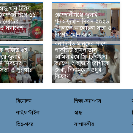
ভ্যুত্থান দিবস
কোম্পানীগঞ্জে ১১
কোম্পানীগঞ্জে জুলাই
য জোটের
গনঅভ্যুত্থান দিবস ২০২৬
 ও সমাবেশ
উপলক্ষে আলোচনা সভা ও
বিশেষ মোনাজাত
বন্যাদুর্গত মানুষের পাশে
িক অজিত গুহ
পার্কভিউ হাসপাতাল
লয়ে জুলাই
আমিলাইষে ফ্রি চিকিৎসা
থান দিবসের
ক্যাম্পে ২ হাজার রোগীকে
ভা ও পুরস্কার
সেবা, বিনামূল্যে ওষুধ
বিতরণ
বিনোদন
শিক্ষা-ক্যাম্পাস
লাইফস্টাইল
স্বাস্থ্য
ভিন্ন-খবর
সম্পাদকীয়