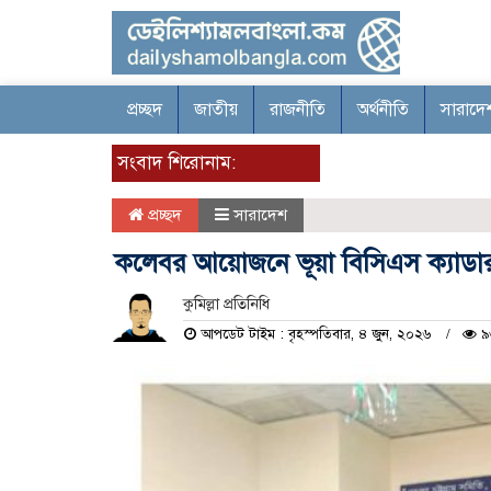
প্রচ্ছদ
জাতীয়
রাজনীতি
অর্থনীতি
সারাদে
সংবাদ শিরোনাম:
প্রচ্ছদ
সারাদেশ
কলেবর আয়োজনে ভূয়া বিসিএস ক্যাডার
কুমিল্লা প্রতিনিধি
আপডেট টাইম : বৃহস্পতিবার, ৪ জুন, ২০২৬
৯