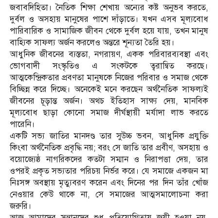
জবাবদিহিতা। নৈতিক শিক্ষা শেখায় অন্যের কষ্ট অনুভব করতে,
দুর্বল ও অসহায় মানুষের পাশে দাঁড়াতে। যখন এসব মূল্যবোধ
পারিবারিক ও সামাজিক জীবন থেকে দুর্বল হয়ে যায়, তখন মানুষ
বাহ্যিক সাফল্য অর্জন করলেও অন্তরে শূন্যতা তৈরি হয়।
আধুনিক জীবনের ব্যস্ততা, নগরায়ণ, একক পরিবারব্যবস্থা এবং
ভোগবাদী সংস্কৃতিও এ সংকটকে ত্বরান্বিত করছে।
আত্মকেন্দ্রিকতার প্রবণতা মানুষকে নিজের পরিবার ও সমাজ থেকে
বিচ্ছিন্ন করে দিচ্ছে। অনেকেই মনে করছেন অর্থনৈতিক সাফল্যই
জীবনের চূড়ান্ত অর্জন। অথচ ইতিহাস সাক্ষ্য দেয়, মানবিক
মূল্যবোধ ছাড়া কোনো সমাজ দীর্ঘস্থায়ী মর্যাদা লাভ করতে
পারেনি।
একটি সভ্য জাতির মানদণ্ড তার সুউচ্চ ভবন, আধুনিক প্রযুক্তি
কিংবা অর্থনৈতিক প্রবৃদ্ধি নয়; বরং সে জাতি তার প্রবীণ, অসহায় ও
বয়োজ্যেষ্ঠ নাগরিকদের কতটা সম্মান ও নিরাপত্তা দেয়, তার
ওপরই প্রকৃত সভ্যতার পরিচয় নির্ভর করে। যে সমাজে একজন মা
নিঃসঙ্গ অবস্থায় মৃত্যুবরণ করেন এবং দিনের পর দিন তাঁর খোঁজ
নেওয়ার কেউ থাকে না, সে সমাজের আত্মসমালোচনা করা
জরুরি।
আজ আমাদের সন্তানদের শুধু প্রতিযোগিতায় জয়ী হওয়া নয়,