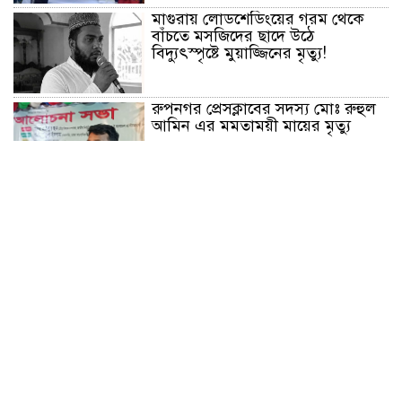
মাগুরায় লোডশেডিংয়ের গরম থেকে
বাঁচতে মসজিদের ছাদে উঠে
বিদ্যুৎস্পৃষ্টে মুয়াজ্জিনের মৃত্যু!
রুপনগর প্রেসক্লাবের সদস্য মোঃ রুহুল
আমিন এর মমতাময়ী মায়ের মৃত্যু
প্রান্তিক শহরে উন্নত আল্ট্রাসাউন্ড প্রযুক্তি
নিয়ে উইপ্রো জিই হেলথকেয়ারের
‘হেলথ এক্সপ্রেস’ চালু
নিত্য প্রয়োজনীয় দ্রব্যমূল্যের লাগামহীন
উর্ধ্বগতির প্রতিবাদে মাগুরায় ১১দলীয়
ঐক্য জোটের স্মারকলিপি প্রদান
হাটহাজারী মাদরাসা ছাত্র আরিফুল
ইসলামের আকস্মিক মৃত্যু : মাগফিরাত
কামনায় জামেয়ার মহাপরিচালক