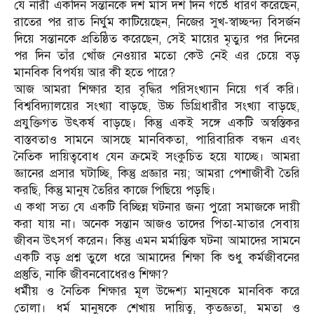
যে নারী একদিন সন্তানকে দশ মাস দশ দিন গর্ভে ধারণ করেছেন,
রাতের পর রাত নির্ঘুম কাটিয়েছেন, নিজের সুখ-স্বাচ্ছন্দ্য বিসর্জন
দিয়ে সন্তানকে প্রতিষ্ঠিত করেছেন, সেই মায়ের মৃত্যুর পর দিনের
পর দিন তাঁর খোঁজ নেওয়ার মতো কেউ নেই এর চেয়ে বড়
মানবিক বিপর্যয় আর কী হতে পারে?
আজ আমরা শিক্ষার হার বৃদ্ধির পরিসংখ্যান নিয়ে গর্ব করি।
বিশ্ববিদ্যালয়ের সংখ্যা বাড়ছে, উচ্চ ডিগ্রিধারীর সংখ্যা বাড়ছে,
প্রযুক্তিগত উৎকর্ষ বাড়ছে। কিন্তু একই সঙ্গে একটি অস্বস্তিকর
বাস্তবতাও সামনে আসছে মানবিকতা, পারিবারিক বন্ধন এবং
নৈতিক দায়িত্ববোধ যেন ক্রমেই সংকুচিত হয়ে যাচ্ছে। আমরা
জ্ঞানের প্রসার ঘটাচ্ছি, কিন্তু প্রজ্ঞার নয়; আমরা পেশাজীবী তৈরি
করছি, কিন্তু মানুষ তৈরির কাজে পিছিয়ে পড়ছি।
এ কথা সত্য যে একটি বিচ্ছিন্ন ঘটনার জন্য পুরো সমাজকে দায়ী
করা যায় না। অনেক সন্তান আজও তাদের পিতা-মাতার সেবায়
জীবন উৎসর্গ করেন। কিন্তু এমন মর্মান্তিক ঘটনা আমাদের সামনে
একটি বড় প্রশ্ন তুলে ধরে আমাদের শিক্ষা কি শুধু কর্মজীবনের
প্রস্তুতি, নাকি জীবনবোধেরও শিক্ষা?
ধর্মীয় ও নৈতিক শিক্ষার মূল উদ্দেশ্য মানুষকে মানবিক করে
তোলা। ধর্ম মানুষকে শেখায় দায়িত্ব, কৃতজ্ঞতা, মমতা ও