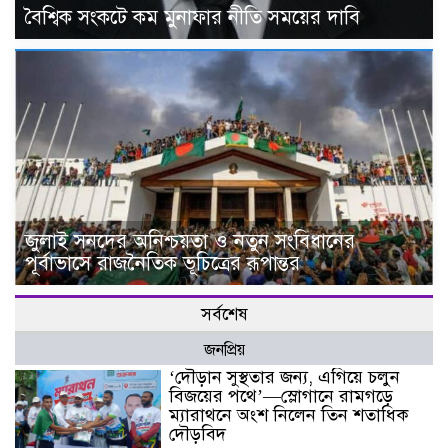
বৈশ্বিক সংকটে কম মুনাফার নীতি সময়ের দাবি
জুলাই সনদের অনিশ্চয়তা ও নতুন সংবিধানের
পূর্বাভাসে রাজনৈতিক ভূচিত্রের রূপান্তর
সর্বশেষ
জনপ্রিয়
‘দৌড়ান সুস্থতার জন্য, এগিয়ে চলুন
বিজয়ের পথে’—স্লোগানে রামগড়ে
ম্যারাথনে অংশ নিলেন তিন শতাধিক
দৌড়বিদ