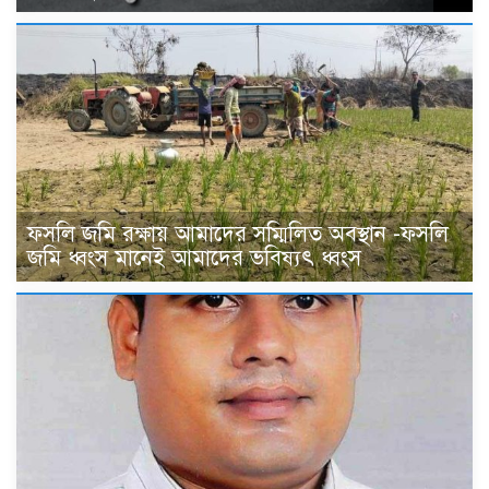
ফসলি জমি রক্ষায় আমাদের সম্মিলিত অবস্থান -ফসলি
জমি ধ্বংস মানেই আমাদের ভবিষ্যৎ ধ্বংস