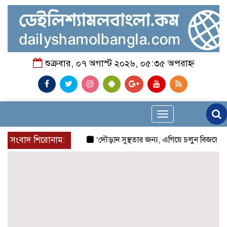
শুক্রবার, ০৭ অগাস্ট ২০২৬, ০৫:৩৫ অপরাহ্ন
Toggle
navigation
সংবাদ শিরোনাম:
‘দৌড়ান সুস্থতার জন্য, এগিয়ে চলুন বিজয়ের পথে’