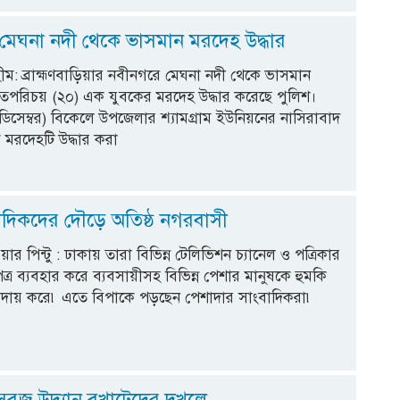
মেঘনা নদী থেকে ভাসমান মরদেহ উদ্ধার
ীম: ব্রাহ্মণবাড়িয়ার নবীনগরে মেঘনা নদী থেকে ভাসমান
ঞাতপরিচয় (২০) এক যুবকের মরদেহ উদ্ধার করেছে পুলিশ।
ডিসেম্বর) বিকেলে উপজেলার শ্যামগ্রাম ইউনিয়নের নাসিরাবাদ
মরদেহটি উদ্ধার করা
বাদিকদের দৌড়ে অতিষ্ঠ নগরবাসী
 পিন্টু : ঢাকায় তারা বিভিন্ন টেলিভিশন চ্যানেল ও পত্রিকার
্র ব্যবহার করে ব্যবসায়ীসহ বিভিন্ন পেশার মানুষকে হুমকি
 আদায় করে৷ এতে বিপাকে পড়ছেন পেশাদার সাংবাদিকরা৷
সবুজ উদ্যান বখাটেদের দখলে