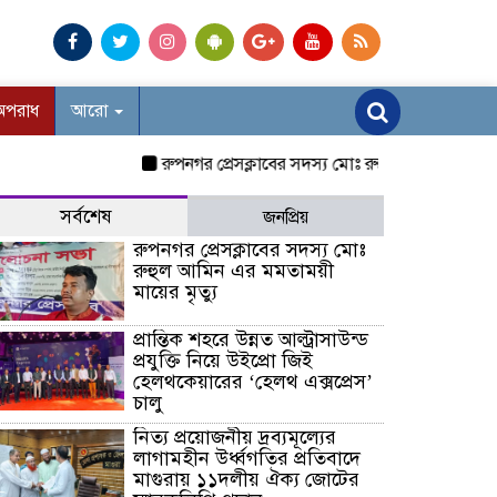
অপরাধ
আরো
রুপনগর প্রেসক্লাবের সদস্য মোঃ রুহুল আমিন এর মমতাময়ী 
সর্বশেষ
জনপ্রিয়
রুপনগর প্রেসক্লাবের সদস্য মোঃ
রুহুল আমিন এর মমতাময়ী
মায়ের মৃত্যু
প্রান্তিক শহরে উন্নত আল্ট্রাসাউন্ড
প্রযুক্তি নিয়ে উইপ্রো জিই
হেলথকেয়ারের ‘হেলথ এক্সপ্রেস’
চালু
নিত্য প্রয়োজনীয় দ্রব্যমূল্যের
লাগামহীন উর্ধ্বগতির প্রতিবাদে
মাগুরায় ১১দলীয় ঐক্য জোটের