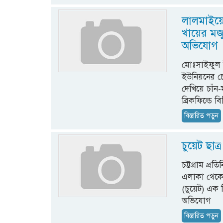
লালমাইয়ে
খায়ের মজু
অভিযোগ
মোঃসাইফুল ই
ইউনিয়নের চে
দেখিয়ে চাঁন-
ব্রিকফিল্ডে 
বিস্তারিত পড়ুন
চুয়েট ছাত
চট্টগ্রাম প
এলাকা থেকে ড
(চুয়েট) এক 
অভিযোগ
বিস্তারিত পড়ুন