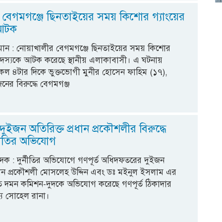
 বেগমগঞ্জে ছিনতাইয়ের সময় কিশোর গ্যাংয়ের
 আটক
হমান : নোয়াখালীর বেগমগঞ্জে ছিনতাইয়ের সময় কিশোর
সদস্যকে আটক করেছে স্থানীয় এলাকাবাসী। এ ঘটনায়
কেল ৪টার দিকে ভুক্তভোগী মুনীর হোসেন ফাহিম (১৭),
র বিরুদ্ধে বেগমগঞ্জ
 দুইজন অতিরিক্ত প্রধান প্রকৌশলীর বিরুদ্ধে
্নীতির অভিযোগ
িবেদক : দুর্নীতির অভিযোগে গণপূর্ত অধিদফতরের দুইজন
রধান প্রকৌশলী মোসলেহ উদ্দিন এবং ডঃ মইনুল ইসলাম এর
র্নীতি দমন কমিশন-দুদকে অভিযোগ করেছে গণপূর্ত ঠিকাদার
্যে সোহেল রানা।