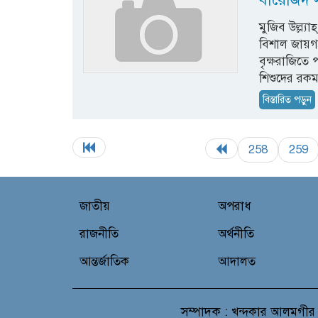
মুজিব উল্ল্য
বিশাল জায়গ
বৃক্ষরাজিতে
শিশুদের রকম
বিস্তারিত পড়ুন
258
259
জাতীয়
অপরাধ
রাজনীতি
অর্থনীতি
আন্তর্জাতিক
আদালত
সম্পাদক :
খন্দকার আলমগীর