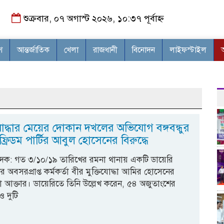
শুক্রবার, ০৭ অগাস্ট ২০২৬, ১০:৩৭ পূর্বাহ্ন
শ
আন্তর্জাতিক
খেলা
রাজধানী
বিনোদন
লাইফস্টাইল
যোদ্ধার মেয়ের দোকান দখলের অভিযোগ বঙ্গবন্ধুর
ফ্রিডম পার্টির আবুল হোসেনের বিরুদ্ধে
িবেদক: গত ৩/১০/১৯ তারিখের রমনা থানায় একটি ডায়েরি
 অবসরপ্রাপ্ত কর্মকর্তা বীর মুক্তিযোদ্ধা আমির হোসেনের
 আক্তার। ডায়েরিতে তিনি উল্লেখ করেন, ৫৪ অজুতাংশের
ও দুটি