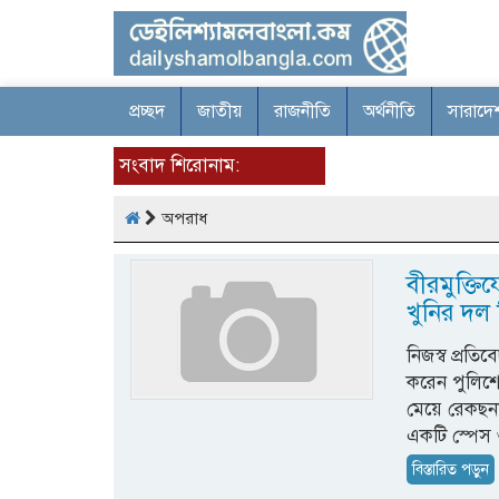
প্রচ্ছদ
জাতীয়
রাজনীতি
অর্থনীতি
সারাদে
সংবাদ শিরোনাম:
অপরাধ
বীরমুক্তি
খুনির দল 
নিজস্ব প্রত
করেন পুলিশের
মেয়ে রেকছনা
একটি স্পেস 
বিস্তারিত পড়ুন