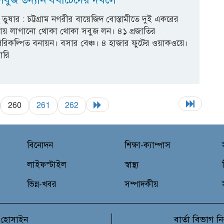
াহ্ তুষার : চট্টগ্রাম নগরীর বায়েজিদ বোস্তামীতে দুই একরের
ায় লাগানো থোকা থোকা সবুজ লন। ৪১ প্রজাতির
 পরিকল্পিত বনায়ন। বসার বেঞ্চ। ৪ হাজার ফুটের ওয়াকওয়ে।
ারি
260
261
262
বিনোদন
শিক্ষা-ক্যাম্পাস
লাইফস্টাইল
স্বাস্থ্য
ভিন্ন-খবর
সম্পাদকীয়
বার্তা বিভাগ
 হোসাইন
নি