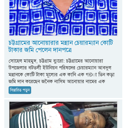
চট্টগ্রামের আনোয়ারার মন্নান চেয়ারম্যান কোটি
টাকার জমি পেলেন দানপত্রে
সোহেল মাহমুদ, চট্টগ্রাম ব্যুরো: চট্টগ্রামের আনোয়ারা
উপজেলার বটতলী ইউনিয়ন পরিষদের চেয়ারম্যান আবদুল
মন্নানকে কোটি টাকা মূল্যের এক কানি এক গÐা তিন কড়া
জমি দান করেছেন জনৈক নাসিম আনোয়ার নামের এক
বিস্তারিত পড়ুন