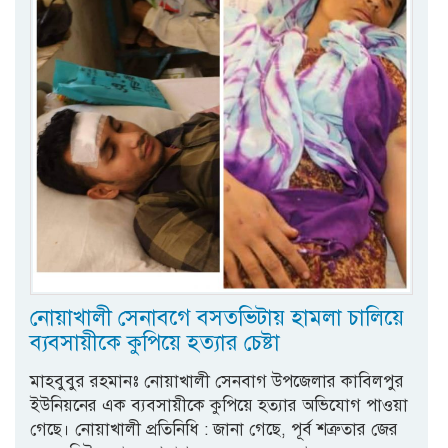
নোয়াখালী সেনাবগে বসতভিটায় হামলা চালিয়ে
ব্যবসায়ীকে কুপিয়ে হত্যার চেষ্টা
মাহবুবুর রহমানঃ নোয়াখালী সেনবাগ উপজেলার কাবিলপুর
ইউনিয়নের এক ব্যবসায়ীকে কুপিয়ে হত্যার অভিযোগ পাওয়া
গেছে। নোয়াখালী প্রতিনিধি : জানা গেছে, পূর্ব শত্রুতার জের