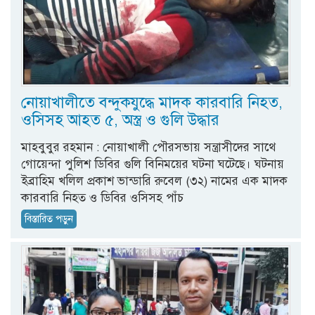
নোয়াখালীতে বন্দুকযুদ্ধে মাদক কারবারি নিহত,
ওসিসহ আহত ৫, অস্ত্র ও গুলি উদ্ধার
মাহবুবুর রহমান : নোয়াখালী পৌরসভায় সন্ত্রাসীদের সাথে
গোয়েন্দা পুলিশ ডিবির গুলি বিনিময়ের ঘটনা ঘটেছে। ঘটনায়
ইব্রাহিম খলিল প্রকাশ ভান্ডারি রুবেল (৩২) নামের এক মাদক
কারবারি নিহত ও ডিবির ওসিসহ পাঁচ
বিস্তারিত পড়ুন