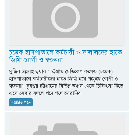
চমেক হাসপাতালে কর্মচারী ও দালালদের হাতে
জিম্মি রোগী ও স্বজনরা
মুজিব উল্ল্যাহ্ তুষার : চট্টগ্রাম মেডিকেল কলেজ (চমেক)
হাসপাতালে কর্মচারীদের হাতে জিম্মি হয়ে পড়েছে রোগী ও
স্বজনরা। বৃহত্তর চট্টগ্রামের বিভিন্ন অঞ্চল থেকে চিকিৎসা নিতে
এসে সেবার বদলে পদে পদে হয়রানির
বিস্তারিত পড়ুন