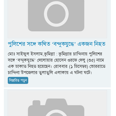
পুলিশের সঙ্গে কথিত ‘বন্দুকযুদ্ধে’ একজন নিহত
মোঃ সাইফুল ইসলাম,কুমিল্লা : কুমিল্লার চান্দিনায় পুলিশের
সঙ্গে ‘বন্দুকযুদ্ধে’ দেলোয়ার হোসেন ওরফে দেলু (৩৫) নামে
এক ডাকাত নিহত হয়েছেন। রোববার (১ ডিসেম্বর) ভোররাতে
চান্দিনা উপজেলার তুলাতুলি এলাকায় এ ঘটনা ঘটে।
বিস্তারিত পড়ুন