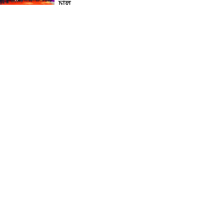
চালু
নিত্য প্রয়োজনীয় দ্রব্যমূল্যের
লাগামহীন উর্ধ্বগতির প্রতিবাদে
মাগুরায় ১১দলীয় ঐক্য জোটের
স্মারকলিপি প্রদান
হাটহাজারী মাদরাসা ছাত্র
আরিফুল ইসলামের আকস্মিক
মৃত্যু : মাগফিরাত কামনায়
জামেয়ার মহাপরিচালক
আলেমগণের স্বতঃস্ফূর্ত
অংশগ্রহণেই জুলাই আন্দোলন
সফল হয় : আল্লামা শেখ আহমদ
জুলাই গণঅভ্যুত্থান দিবস
উপলক্ষ্যে কোম্পানীগঞ্জে ১১ দলীয়
ঐক্য জোটের গণমিছিল ও
সমাবেশ অনুষ্ঠিত
কোম্পানীগঞ্জে জুলাই গনঅভ্যুত্থান
দিবস ২০২৬ উপলক্ষে আলোচনা
সভা ও বিশেষ মোনাজাত