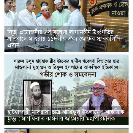
নিত্য প্রয়োজনীয় দ্রব্যমূল্যের লাগামহীন উর্ধ্বগতির
প্রতিবাদে মাগুরায় ১১দলীয় ঐক্য জোটের স্মারকলিপি
প্রদান
হাটহাজারী মাদরাসা ছাত্র আরিফুল ইসলামের আকস্মিক
মৃত্যু : মাগফিরাত কামনায় জামেয়ার মহাপরিচালক