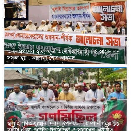
আলেমগণের স্বতঃস্ফূর্ত অংশগ্রহণেই জুলাই আন্দোলন
সফল হয় : আল্লামা শেখ আহমদ
জুলাই গণঅভ্যুত্থান দিবস উপলক্ষ্যে কোম্পানীগঞ্জে ১১
দলীয় ঐক্য জোটের গণমিছিল ও সমাবেশ অনুষ্ঠিত