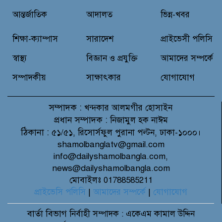
আন্তর্জাতিক
আদালত
ভিন্ন-খবর
বন্যাদুর্গত মানুষের পাশে পার্কভিউ
হাসপাতাল আমিলাইষে ফ্রি চিকিৎসা
শিক্ষা-ক্যাম্পাস
সারাদেশ
প্রাইভেসী পলিসি
ক্যাম্পে ২ হাজার রোগীকে সেবা,
বিনামূল্যে ওষুধ বিতরণ
স্বাস্থ্য
বিজ্ঞান ও প্রযুক্তি
আমাদের সম্পর্কে
সম্পাদকীয়
সাক্ষাৎকার
যোগাযোগ
সম্পাদক :
খন্দকার আলমগীর হোসাইন
প্রধান সম্পাদক :
নিজামুল হক নাঈম
ঠিকানা :
৫১/৫১, রিসোর্সফুল পুরানা পল্টন, ঢাকা-১০০০।
shamolbanglatv@gmail.com
info@dailyshamolbangla.com,
news@dailyshamolbangla.com
মোবাইলঃ 01788585211
প্রাইভেসি পলিসি
|
আমাদের সম্পর্কে
|
যোগাযোগ
বার্তা বিভাগ
নির্বাহী সম্পাদক : একেএম কামাল উদ্দিন