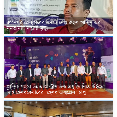
রুপনগর প্রেসক্লাবের সদস্য মোঃ রুহুল আমিন এর
মমতাময়ী মায়ের মৃত্যু
প্রান্তিক শহরে উন্নত আল্ট্রাসাউন্ড প্রযুক্তি নিয়ে উইপ্রো
জিই হেলথকেয়ারের ‘হেলথ এক্সপ্রেস’ চালু