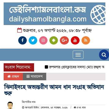
শুক্রবার, ০৭ অগাস্ট ২০২৬, ০৮:৩৮ পূর্বাহ্ন
Toggle
navigation
সংবাদ শিরোনাম:
রুপনগর প্রেসক্লাবের সদস্য মোঃ রুহুল আমিন এর
প্রচ্ছদ
সারাদেশ
ঝিনাইদহে অভ্যন্তরীণ আমন ধান সংগ্রহ অভিযান
শুরু
রিপোর্টার নাম
আপডেট টাইম : সোমবার, ২৫ নভেম্বর, ২০১৯
৫৭৫ বার