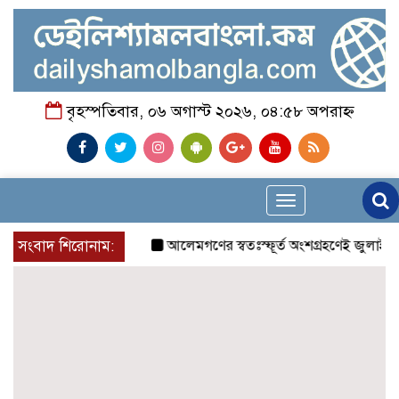
বৃহস্পতিবার, ০৬ অগাস্ট ২০২৬, ০৪:৫৮ অপরাহ্ন
Toggle
navigation
সংবাদ শিরোনাম:
আলেমগণের স্বতঃস্ফূর্ত অংশগ্রহণেই জুলাই আন্দ