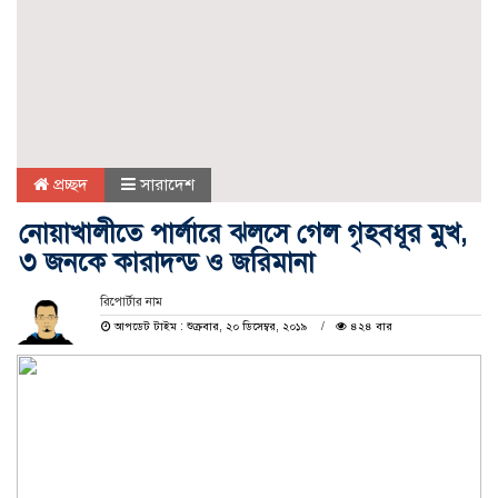
প্রচ্ছদ
সারাদেশ
নোয়াখালীতে পার্লারে ঝলসে গেল গৃহবধূর মুখ,
৩ জনকে কারাদন্ড ও জরিমানা
রিপোর্টার নাম
আপডেট টাইম : শুক্রবার, ২০ ডিসেম্বর, ২০১৯
৪২৪ বার