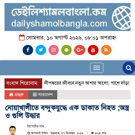
সোমবার, ১০ অগাস্ট ২০২৬, ০৮:০১ অপরাহ্ন
Toggle
navigation
সংবাদ শিরোনাম:
প্রতিবন্ধী দীপঙ্করের জীবনে নতুন আশার আলো, পাশে দাঁড়াল চ্যারিটে
প্রচ্ছদ
সারাদেশ
নোয়াখালীতে বন্দুকযুদ্ধে এক ডাকাত নিহত ;অস্ত্র
ও গুলি উদ্ধার
রিপোর্টার নাম
আপডেট টাইম : শুক্রবার, ২৭ ডিসেম্বর, ২০১৯
৪২৪ বার