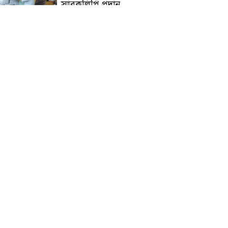
স্মারকলিপি প্রদান
হাটহাজারী মাদরাসা ছাত্র
আরিফুল ইসলামের আকস্মিক
মৃত্যু : মাগফিরাত কামনায়
জামেয়ার মহাপরিচালক
আলেমগণের স্বতঃস্ফূর্ত
অংশগ্রহণেই জুলাই আন্দোলন
সফল হয় : আল্লামা শেখ আহমদ
জুলাই গণঅভ্যুত্থান দিবস
উপলক্ষ্যে কোম্পানীগঞ্জে ১১ দলীয়
ঐক্য জোটের গণমিছিল ও
সমাবেশ অনুষ্ঠিত
কোম্পানীগঞ্জে জুলাই গনঅভ্যুত্থান
দিবস ২০২৬ উপলক্ষে আলোচনা
সভা ও বিশেষ মোনাজাত
“স্পেশাল ট্রাইব্যুনালে জুলাই
গণহত্যার বিচার করেন, জনগণ
আপনাদের ছাড়বে না: সাক্কু