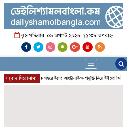
বৃহস্পতিবার, ০৬ অগাস্ট ২০২৬, ১১:৩৯ অপরাহ্ন
Toggle
navigation
সংবাদ শিরোনাম:
প্রান্তিক শহরে উন্নত আল্ট্রাসাউন্ড প্রযুক্তি নিয়ে উইপ্রো জিই হে