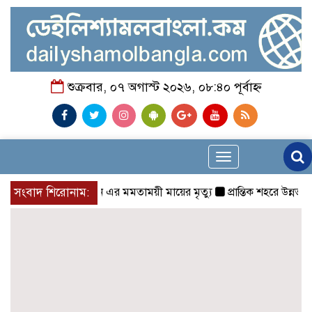
শুক্রবার, ০৭ অগাস্ট ২০২৬, ০৮:৪০ পূর্বাহ্ন
Toggle
navigation
স্য মোঃ রুহুল আমিন এর মমতাময়ী মায়ের মৃত্যু
সংবাদ শিরোনাম:
প্রান্তিক শহরে উন্নত আল্ট্র