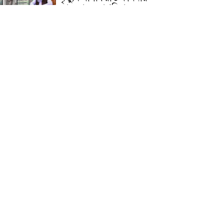
জামেয়ার মহাপরিচালক
আলেমগণের স্বতঃস্ফূর্ত
অংশগ্রহণেই জুলাই আন্দোলন
সফল হয় : আল্লামা শেখ আহমদ
জুলাই গণঅভ্যুত্থান দিবস
উপলক্ষ্যে কোম্পানীগঞ্জে ১১ দলীয়
ঐক্য জোটের গণমিছিল ও
সমাবেশ অনুষ্ঠিত
কোম্পানীগঞ্জে জুলাই গনঅভ্যুত্থান
দিবস ২০২৬ উপলক্ষে আলোচনা
সভা ও বিশেষ মোনাজাত
“স্পেশাল ট্রাইব্যুনালে জুলাই
গণহত্যার বিচার করেন, জনগণ
আপনাদের ছাড়বে না: সাক্কু
ভাষা সৈনিক অজিত গুহ
মহাবিদ্যালয়ে জুলাই গণঅভ্যুত্থান
দিবসের আলোচনা সভা ও
পুরস্কার বিতরণ