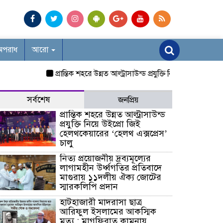
অপরাধ
আরো
প্রান্তিক শহরে উন্নত আল্ট্রাসাউন্ড প্রযুক্তি নিয়ে উইপ্রো জিই হেলথ
সর্বশেষ
জনপ্রিয়
প্রান্তিক শহরে উন্নত আল্ট্রাসাউন্ড
প্রযুক্তি নিয়ে উইপ্রো জিই
হেলথকেয়ারের ‘হেলথ এক্সপ্রেস’
চালু
নিত্য প্রয়োজনীয় দ্রব্যমূল্যের
লাগামহীন উর্ধ্বগতির প্রতিবাদে
মাগুরায় ১১দলীয় ঐক্য জোটের
স্মারকলিপি প্রদান
হাটহাজারী মাদরাসা ছাত্র
আরিফুল ইসলামের আকস্মিক
মৃত্যু : মাগফিরাত কামনায়