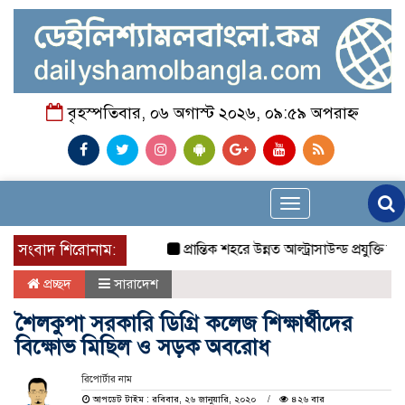
বৃহস্পতিবার, ০৬ অগাস্ট ২০২৬, ০৯:৫৯ অপরাহ্ন
Toggle
navigation
সংবাদ শিরোনাম:
প্রান্তিক শহরে উন্নত আল্ট্রাসাউন্ড প্রযুক্তি নিয়
প্রচ্ছদ
সারাদেশ
শৈলকুপা সরকারি ডিগ্রি কলেজ শিক্ষার্থীদের
বিক্ষোভ মিছিল ও সড়ক অবরোধ
রিপোর্টার নাম
আপডেট টাইম : রবিবার, ২৬ জানুয়ারি, ২০২০
৪২৬ বার