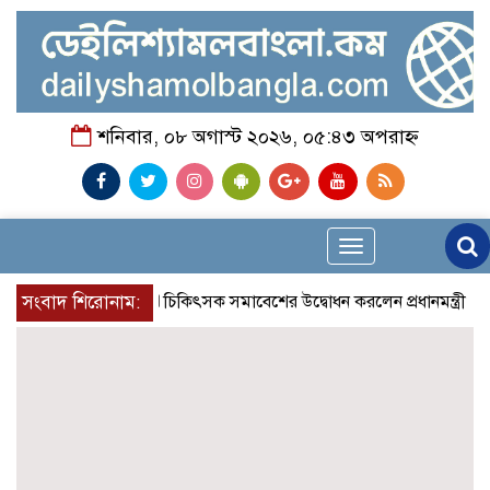
শনিবার, ০৮ অগাস্ট ২০২৬, ০৫:৪৩ অপরাহ্ন
Toggle
navigation
সংবাদ শিরোনাম:
চিকিৎসক সমাবেশের উদ্বোধন করলেন প্রধানমন্ত্রী
চন্দনা