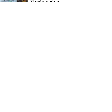
স্মারকলিপি প্রদান
হাটহাজারী মাদরাসা ছাত্র
আরিফুল ইসলামের আকস্মিক
মৃত্যু : মাগফিরাত কামনায়
জামেয়ার মহাপরিচালক
আলেমগণের স্বতঃস্ফূর্ত
অংশগ্রহণেই জুলাই আন্দোলন
সফল হয় : আল্লামা শেখ আহমদ
জুলাই গণঅভ্যুত্থান দিবস
উপলক্ষ্যে কোম্পানীগঞ্জে ১১ দলীয়
ঐক্য জোটের গণমিছিল ও
সমাবেশ অনুষ্ঠিত
কোম্পানীগঞ্জে জুলাই গনঅভ্যুত্থান
দিবস ২০২৬ উপলক্ষে আলোচনা
সভা ও বিশেষ মোনাজাত
“স্পেশাল ট্রাইব্যুনালে জুলাই
গণহত্যার বিচার করেন, জনগণ
আপনাদের ছাড়বে না: সাক্কু