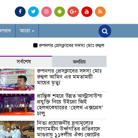
অপরাধ
আরো
রুপনগর প্রেসক্লাবের সদস্য মোঃ রুহুল আমিন এর মমতাময়ী মায়ে
সর্বশেষ
জনপ্রিয়
রুপনগর প্রেসক্লাবের সদস্য মোঃ
রুহুল আমিন এর মমতাময়ী
মায়ের মৃত্যু
প্রান্তিক শহরে উন্নত আল্ট্রাসাউন্ড
প্রযুক্তি নিয়ে উইপ্রো জিই
হেলথকেয়ারের ‘হেলথ এক্সপ্রেস’
চালু
নিত্য প্রয়োজনীয় দ্রব্যমূল্যের
লাগামহীন উর্ধ্বগতির প্রতিবাদে
মাগুরায় ১১দলীয় ঐক্য জোটের