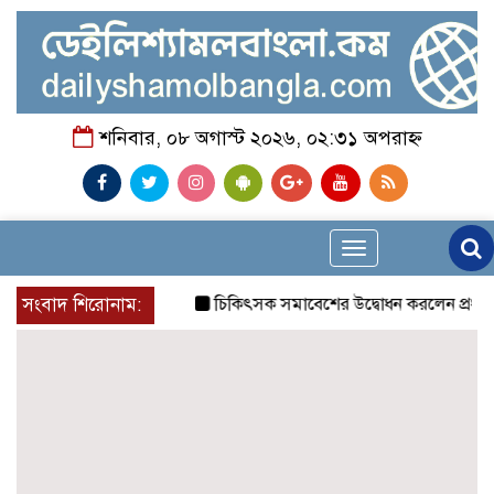
শনিবার, ০৮ অগাস্ট ২০২৬, ০২:৩১ অপরাহ্ন
Toggle
navigation
সংবাদ শিরোনাম:
চিকিৎসক সমাবেশের উদ্বোধন করলেন প্রধানমন্ত্রী