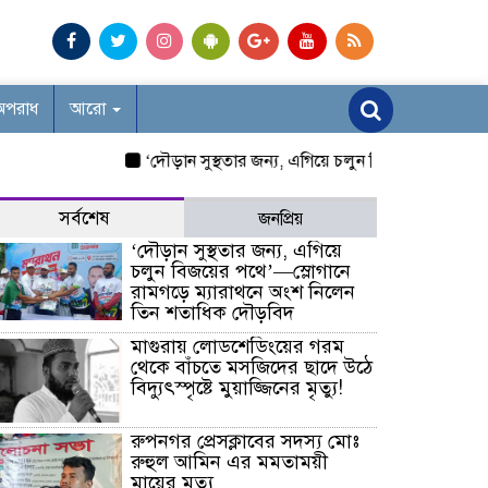
অপরাধ
আরো
‘দৌড়ান সুস্থতার জন্য, এগিয়ে চলুন বিজয়ের পথে’—স্লোগান
সর্বশেষ
জনপ্রিয়
‘দৌড়ান সুস্থতার জন্য, এগিয়ে
চলুন বিজয়ের পথে’—স্লোগানে
রামগড়ে ম্যারাথনে অংশ নিলেন
তিন শতাধিক দৌড়বিদ
মাগুরায় লোডশেডিংয়ের গরম
থেকে বাঁচতে মসজিদের ছাদে উঠে
বিদ্যুৎস্পৃষ্টে মুয়াজ্জিনের মৃত্যু!
রুপনগর প্রেসক্লাবের সদস্য মোঃ
রুহুল আমিন এর মমতাময়ী
মায়ের মৃত্যু