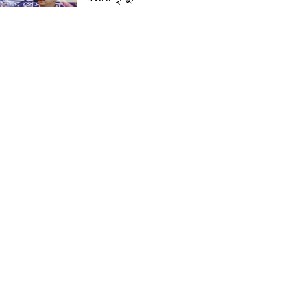
প্রান্তিক শহরে উন্নত আল্ট্রাসাউন্ড
প্রযুক্তি নিয়ে উইপ্রো জিই
হেলথকেয়ারের ‘হেলথ এক্সপ্রেস’
চালু
নিত্য প্রয়োজনীয় দ্রব্যমূল্যের
লাগামহীন উর্ধ্বগতির প্রতিবাদে
মাগুরায় ১১দলীয় ঐক্য জোটের
স্মারকলিপি প্রদান
হাটহাজারী মাদরাসা ছাত্র
আরিফুল ইসলামের আকস্মিক
মৃত্যু : মাগফিরাত কামনায়
জামেয়ার মহাপরিচালক
আলেমগণের স্বতঃস্ফূর্ত
অংশগ্রহণেই জুলাই আন্দোলন
সফল হয় : আল্লামা শেখ আহমদ
জুলাই গণঅভ্যুত্থান দিবস
উপলক্ষ্যে কোম্পানীগঞ্জে ১১ দলীয়
ঐক্য জোটের গণমিছিল ও
সমাবেশ অনুষ্ঠিত