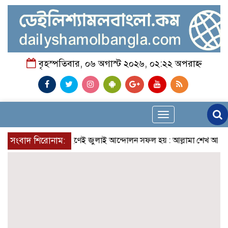
বৃহস্পতিবার, ০৬ অগাস্ট ২০২৬, ০২:২২ অপরাহ্ন
Toggle
navigation
্বতঃস্ফূর্ত অংশগ্রহণেই জুলাই আন্দোলন সফল হয় : আল্লামা শেখ আহমদ
সংবাদ শিরোনাম: