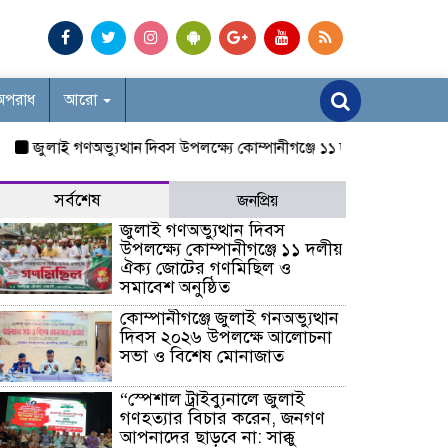
অপরাধ
আরো
ুলাই গণঅভ্যুত্থান দিবস উপলক্ষ্যে কোম্পানীগঞ্জে ১১ দলীয় ঐক্য জোটের গণম
সর্বশেষ
জনপ্রিয়
জুলাই গণঅভ্যুত্থান দিবস
উপলক্ষ্যে কোম্পানীগঞ্জে ১১ দলীয়
ঐক্য জোটের গণমিছিল ও
সমাবেশ অনুষ্ঠিত
কোম্পানীগঞ্জে জুলাই গনঅভ্যুত্থান
দিবস ২০২৬ উপলক্ষে আলোচনা
সভা ও বিশেষ মোনাজাত
“স্পেশাল ট্রাইব্যুনালে জুলাই
গণহত্যার বিচার করেন, জনগণ
আপনাদের ছাড়বে না: সাক্কু