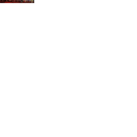
ভাষা সৈনিক অজিত গুহ
মহাবিদ্যালয়ে জুলাই গণঅভ্যুত্থান
দিবসের আলোচনা সভা ও
পুরস্কার বিতরণ
বন্যাদুর্গত মানুষের পাশে পার্কভিউ
হাসপাতাল আমিলাইষে ফ্রি
চিকিৎসা ক্যাম্পে ২ হাজার
রোগীকে সেবা, বিনামূল্যে ওষুধ
বিতরণ
চন্দনাইশ থানা পুলিশের
অভিযানে ৩ আসামী গ্রেফতার
শহীদ মজিদের প্রতি শ্রদ্ধাঞ্জলির
মধ্যে দিয়ে জুলাই গণঅভ্যুত্থান
দিবস পালন
নবীনগরে জুলাই গণঅভ্যুত্থান
দিবস উপলক্ষে আলোচনা সভা,
চিত্রাঙ্কন প্রতিযোগিতা ও চারা
বিতরণ