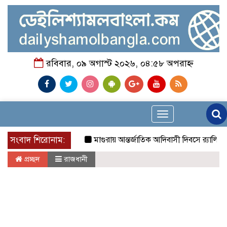
রবিবার, ০৯ অগাস্ট ২০২৬, ০৪:৫৮ অপরাহ্ন
Toggle
navigation
সংবাদ শিরোনাম:
মাগুরায় আন্তর্জাতিক আদিবাসী দিবসে র‍্যালি ও আল
প্রচ্ছদ
রাজধানী