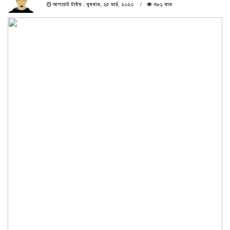
আপডেট টাইম : বুধবার, ২৫ মার্চ, ২০২০
৩৮১ বার