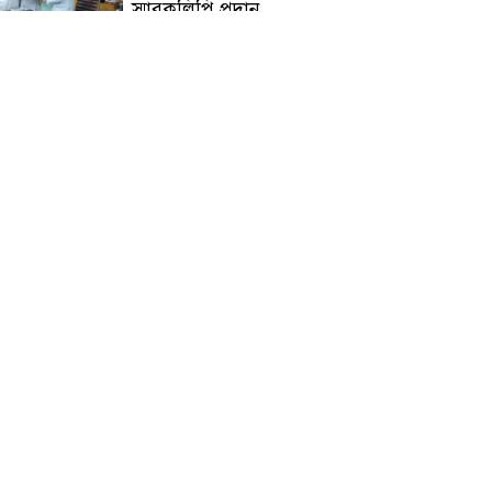
স্মারকলিপি প্রদান
হাটহাজারী মাদরাসা ছাত্র
আরিফুল ইসলামের আকস্মিক
মৃত্যু : মাগফিরাত কামনায়
জামেয়ার মহাপরিচালক
আলেমগণের স্বতঃস্ফূর্ত
অংশগ্রহণেই জুলাই আন্দোলন
সফল হয় : আল্লামা শেখ আহমদ
জুলাই গণঅভ্যুত্থান দিবস
উপলক্ষ্যে কোম্পানীগঞ্জে ১১ দলীয়
ঐক্য জোটের গণমিছিল ও
সমাবেশ অনুষ্ঠিত
কোম্পানীগঞ্জে জুলাই গনঅভ্যুত্থান
দিবস ২০২৬ উপলক্ষে আলোচনা
সভা ও বিশেষ মোনাজাত
“স্পেশাল ট্রাইব্যুনালে জুলাই
গণহত্যার বিচার করেন, জনগণ
আপনাদের ছাড়বে না: সাক্কু