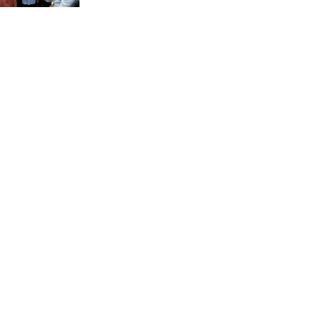
চন্দনাইশে সড়ক দূর্ঘটনায়
নিহত-১, আহত-২
চন্দনাইশে জুলাই গণ-অভ্যুত্থানে
শহীদ ও আহতদের মাগফেরাত
কামনায় বিএনপির দোয়া
মাহফিল
চন্দনাইশে বিমরুলের কামড়ে
বৃদ্ধের মৃত্যু