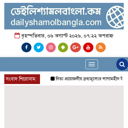
বৃহস্পতিবার, ০৬ অগাস্ট ২০২৬, ০৭:২২ অপরাহ্ন
Toggle
navigation
সংবাদ শিরোনাম:
নিত্য প্রয়োজনীয় দ্রব্যমূল্যের লাগামহীন উর্ধ্বগতি