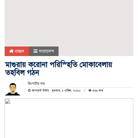
প্রচ্ছদ
সারাদেশ
মাগুরায় করোনা পরিস্হিতি মোকাবেলায়
তহবিল গঠন
রিপোর্টার নাম
আপডেট টাইম : বুধবার, ১ এপ্রিল, ২০২০
৩২৯ বার